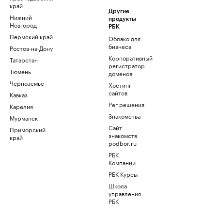
край
Другие
Нижний
продукты
Новгород
РБК
Пермский край
Облако для
бизнеса
Ростов-на-Дону
Корпоративный
Татарстан
регистратор
Тюмень
доменов
Черноземье
Хостинг
сайтов
Кавказ
Рег.решения
Карелия
Знакомства
Мурманск
Сайт
Приморский
знакомств
край
podbor.ru
РБК
Компании
РБК Курсы
Школа
управления
РБК