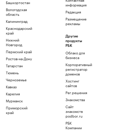
Башкортостан
информация
Вологодская
Редакция
область
Размещение
Калининград
рекламы
Краснодарский
край
Другие
Нижний
продукты
Новгород
РБК
Пермский край
Облако для
бизнеса
Ростов-на-Дону
Корпоративный
Татарстан
регистратор
Тюмень
доменов
Черноземье
Хостинг
сайтов
Кавказ
Рег.решения
Карелия
Знакомства
Мурманск
Сайт
Приморский
знакомств
край
podbor.ru
РБК
Компании