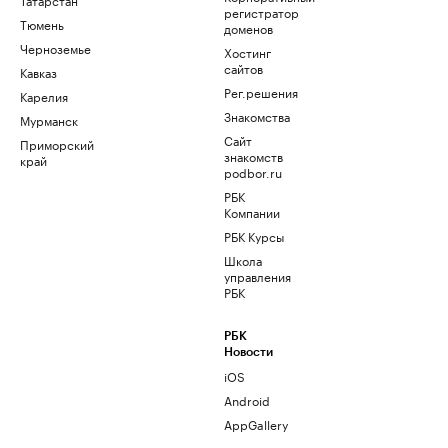
регистратор
Тюмень
доменов
Черноземье
Хостинг
сайтов
Кавказ
Рег.решения
Карелия
Знакомства
Мурманск
Сайт
Приморский
знакомств
край
podbor.ru
РБК
Компании
РБК Курсы
Школа
управления
РБК
РБК
Новости
iOS
Android
AppGallery