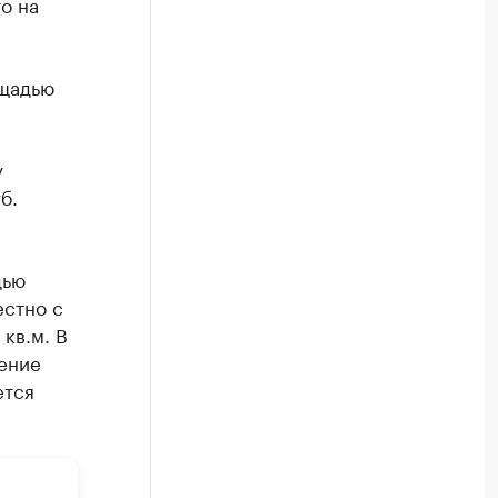
о на
ощадью
у
б.
дью
естно с
кв.м. В
ение
ется