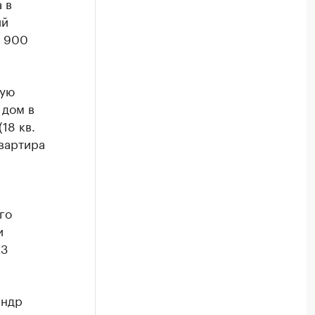
 в
ий
а 900
лую
 дом в
18 кв.
квартира
го
и
X3
андр