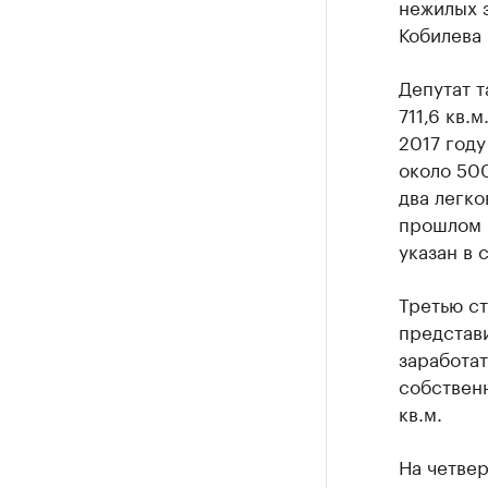
нежилых з
Кобилева 
Депутат 
711,6 кв.
2017 году
около 500
два легко
прошлом г
указан в 
Третью ст
представ
заработат
собственн
кв.м.
На четвер