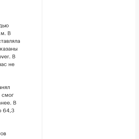
дью
м. В
ставляла
указаны
ver. В
час не
анял
 смог
анее. В
ю 64,3
тов