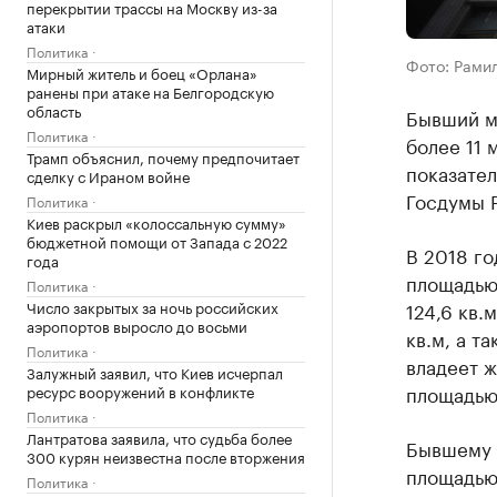
перекрытии трассы на Москву из-за
атаки
Политика
Фото: Рами
Мирный житель и боец «Орлана»
ранены при атаке на Белгородскую
область
Бывший м
Политика
более 11 
Трамп объяснил, почему предпочитает
показате
сделку с Ираном войне
Госдумы 
Политика
Киев раскрыл «колоссальную сумму»
бюджетной помощи от Запада с 2022
В 2018 г
года
площадью
Политика
Число закрытых за ночь российских
124,6 кв.
аэропортов выросло до восьми
кв.м, а т
Политика
владеет ж
Залужный заявил, что Киев исчерпал
площадью 
ресурс вооружений в конфликте
Политика
Лантратова заявила, что судьба более
Бывшему 
300 курян неизвестна после вторжения
площадью 
Политика