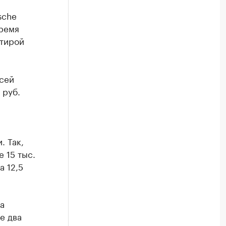
sche
время
ртирой
ксей
 руб.
. Так,
 15 тыс.
а 12,5
а
е два