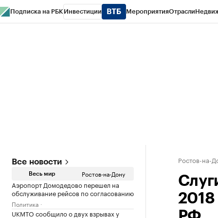
Подписка на РБК
Инвестиции
Мероприятия
Отрасли
Недви
РБК Курсы
РБК Life
Тренды
Визионеры
Национальные проекты
Горо
Спецпроекты СПб
Конференции СПб
Спецпроекты
Проверка конт
Ростов-на-Д
Все новости
Ростов-на-Дону
Весь мир
Слуг
Аэропорт Домодедово перешел на
обслуживание рейсов по согласованию
2018
Политика
UKMTO сообщило о двух взрывах у
РФ