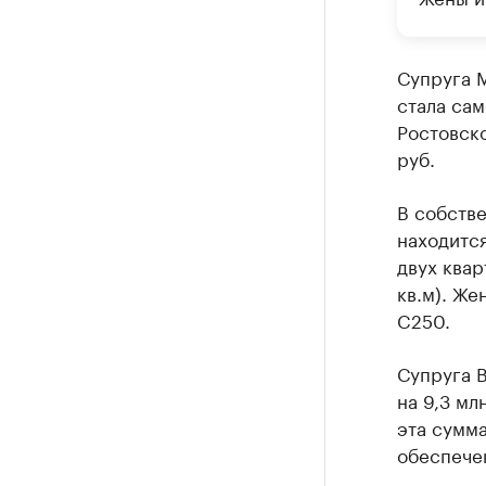
Супруга М
стала сам
Ростовско
руб.
В собств
находится
двух квар
кв.м). Же
C250.
Супруга 
на 9,3 мл
эта сумма
обеспечен