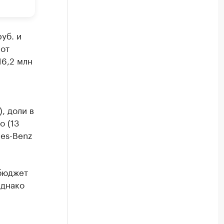
уб. и
 от
16,2 млн
, доли в
о (13
es-Benz
бюджет
Однако