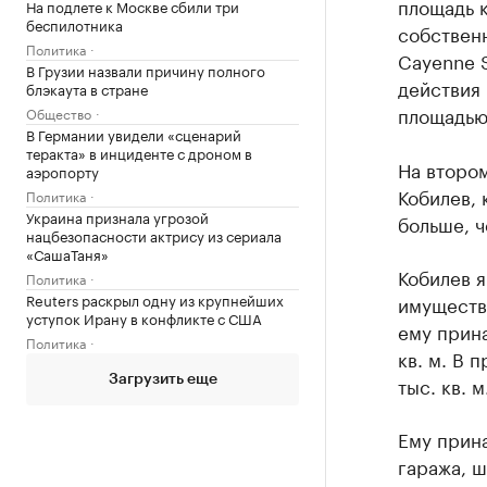
площадь к
На подлете к Москве сбили три
беспилотника
собствен
Политика
Cayenne S
В Грузии назвали причину полного
действия
блэкаута в стране
площадью
Общество
В Германии увидели «сценарий
теракта» в инциденте с дроном в
На втором
аэропорту
Кобилев, 
Политика
Украина признала угрозой
больше, ч
нацбезопасности актрису из сериала
«СашаТаня»
Кобилев я
Политика
Reuters раскрыл одну из крупнейших
имущества
уступок Ирану в конфликте с США
ему прина
Политика
кв. м. В 
тыс. кв. м
Загрузить еще
Ему прина
гаража, ш