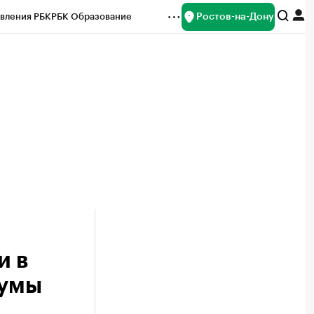
Ростов-на-Дону
вления РБК
РБК Образование
редитные рейтинги
Франшизы
Газета
ок наличной валюты
и в
думы