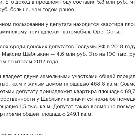
. Его доход в прошлом году составил 5,3 млн руб., чт
руб. больше, чем годом ранее.
нном пользовании у депутата находится квартира пл
Каминскому принадлежит автомобиль Opel Corsa.
сех среди донских депутатов Госдумы РФ в 2018 год
 Максим Щаблыкин — 4,6 млн руб. Это на 100 тыс. ру
ем по итогам 2017 года.
 владеет двумя земельными участками общей площа
 тыс. кв.м и жилым домом площадью 468,8 кв.м. Совм
етьми депутату принадлежит квартира площадью 69,7 
собственности у Щаблыкина значится нежилое помещ
щадью 1,5 тыс. кв.м. Депутат также временно пользу
ртирами общей площадью 249,1 кв.м.
 мужья депутатов