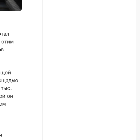
отал
С этим
ов
бщей
лощадью
 тыс.
ой он
ком
я