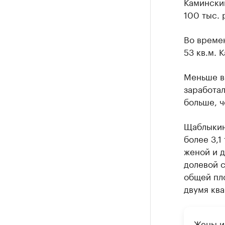
Каминский
100 тыс. 
Во време
53 кв.м. 
Меньше в
заработал
больше, ч
Щаблыкин
более 3,1
женой и д
долевой 
общей пло
двумя ква
Жены и