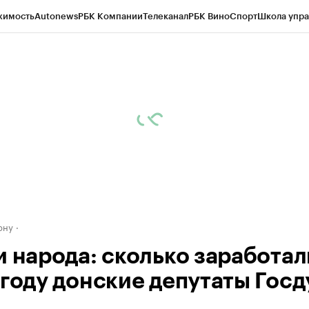
жимость
Autonews
РБК Компании
Телеканал
РБК Вино
Спорт
Школа упра
д
Стиль
Крипто
РБК Бизнес-среда
Дискуссионный клуб
Исследования
К
рагентов
Политика
Экономика
Бизнес
Технологии и медиа
Финансы
Рын
ону
и народа: сколько заработал
 году донские депутаты Гос