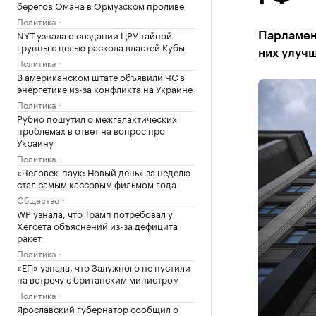
берегов Омана в Ормузском проливе
Политика
NYT узнала о создании ЦРУ тайной
Парламент
группы с целью раскола властей Кубы
них улуч
Политика
В американском штате объявили ЧС в
энергетике из-за конфликта на Украине
Политика
Рубио пошутил о межгалактических
проблемах в ответ на вопрос про
Украину
Политика
«Человек-паук: Новый день» за неделю
стал самым кассовым фильмом года
Общество
WP узнала, что Трамп потребовал у
Хегсета объяснений из-за дефицита
ракет
Политика
«ЕП» узнала, что Залужного не пустили
на встречу с британским министром
Политика
Ярославский губернатор сообщил о