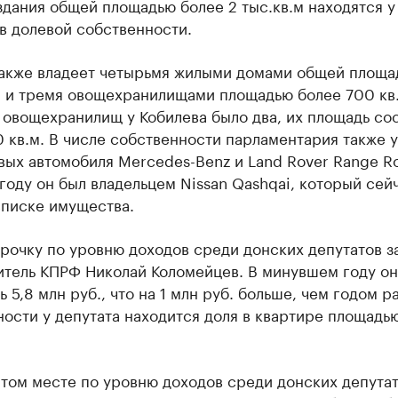
дания общей площадью более 2 тыс.кв.м находятся у
в долевой собственности.
также владеет четырьмя жилыми домами общей площа
м. и тремя овощехранилищами площадью более 700 кв.
 овощехранилищ у Кобилева было два, их площадь со
 кв.м. В числе собственности парламентария также 
вых автомобиля Mercedes-Benz и Land Rover Range Ro
оду он был владельцем Nissan Qashqai, который сей
списке имущества.
рочку по уровню доходов среди донских депутатов з
итель КПРФ Николай Коломейцев. В минувшем году он
ь 5,8 млн руб., что на 1 млн руб. больше, чем годом р
ости у депутата находится доля в квартире площадь
том месте по уровню доходов среди донских депута