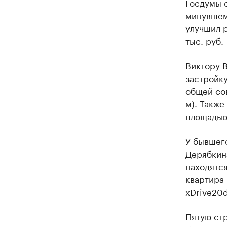
Госдумы о
минувшем 
улучшил р
тыс. руб.
Виктору 
застройку
общей сов
м). Также
площадью 
У бывшег
Дерябкина
находятся
квартира 
xDrive20d
Пятую стр