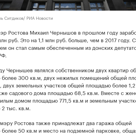
ль Ситдиков/ РИА Новости
эр Ростова Михаил Чернышов в прошлом году зараб
млн руб. Это на 1,1 млн руб. больше, чем в 2017 году. 
лем он стал самым обеспеченным из донских депутат
РФ.
оду Чернышев являлся собственником двух квартир о
 более 300 кв.м, двух нежилых помещений общей п
м, двух земельных участков общей площадью более 1,2
акже садового дома площадью 68,5 кв.м. Вместе с жен
илым домом площадью 771,5 кв.м и земельным участ
2 тыс. кв.м.
мэру Ростова также принадлежат два гаража общей
более 50 кв.м и место на подземной парковке, обща