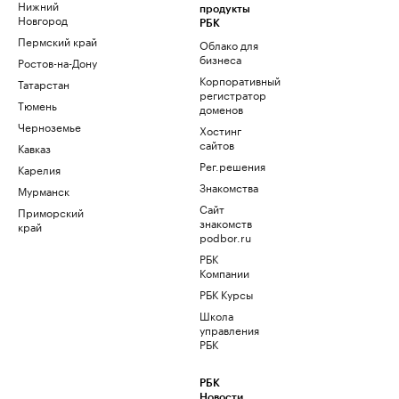
Нижний
продукты
Новгород
РБК
Пермский край
Облако для
бизнеса
Ростов-на-Дону
Корпоративный
Татарстан
регистратор
Тюмень
доменов
Черноземье
Хостинг
сайтов
Кавказ
Рег.решения
Карелия
Знакомства
Мурманск
Сайт
Приморский
знакомств
край
podbor.ru
РБК
Компании
РБК Курсы
Школа
управления
РБК
РБК
Новости