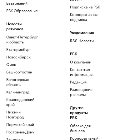
База знаний
Подписка на РБК
РБК Образование
Корпоративная
подписка
Новости
регионов
Уведомления
Санкт-Петербург
RSS Новости
и область
Екатеринбург
РБК
Новосибирск
О компании
Омск
Контактная
Башкортостан
информация
Вологодская
Редакция
область
Размещение
Калининград
рекламы
Краснодарский
край
Другие
Нижний
продукты
Новгород
РБК
Пермский край
Облако для
бизнеса
Ростов-на-Дону
Корпоративный
Татарстан