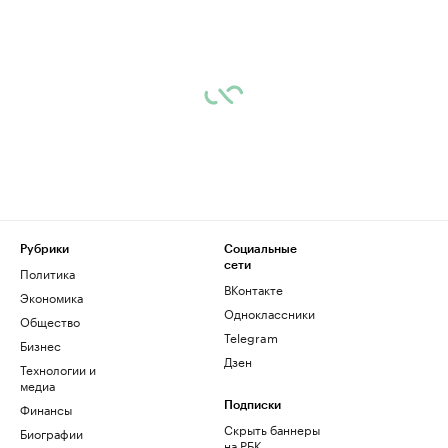
Рубрики
Социальные
сети
Политика
ВКонтакте
Экономика
Одноклассники
Общество
Telegram
Бизнес
Дзен
Технологии и
медиа
Финансы
Подписки
Скрыть баннеры
Биографии
на РБК