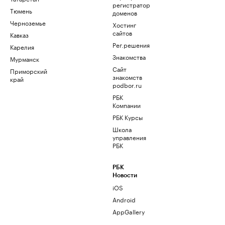
регистратор
Тюмень
доменов
Черноземье
Хостинг
сайтов
Кавказ
Рег.решения
Карелия
Знакомства
Мурманск
Сайт
Приморский
знакомств
край
podbor.ru
РБК
Компании
РБК Курсы
Школа
управления
РБК
РБК
Новости
iOS
Android
AppGallery