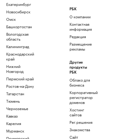
Екатеринбург
РБК
Новосибирск
О компании
Омск
Контактная
Башкортостан
информация
Вологодская
Редакция
область
Размещение
Калининград
рекламы
Краснодарский
край
Другие
Нижний
продукты
Новгород
РБК
Пермский край
Облако для
бизнеса
Ростов-на-Дону
Корпоративный
Татарстан
регистратор
Тюмень
доменов
Черноземье
Хостинг
сайтов
Кавказ
Рег.решения
Карелия
Знакомства
Мурманск
Сайт
Приморский