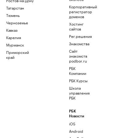
Ростов-на-Дону
Корпоративный
Татарстан
регистратор
Тюмень
доменов
Черноземье
Хостинг
сайтов
Кавказ
Рег.решения
Карелия
Знакомства
Мурманск
Сайт
Приморский
знакомств
край
podbor.ru
РБК
Компании
РБК Курсы
Школа
управления
РБК
РБК
Новости
iOS
Android