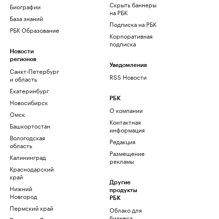
Скрыть баннеры
Биографии
на РБК
База знаний
Подписка на РБК
РБК Образование
Корпоративная
подписка
Новости
регионов
Уведомления
Санкт-Петербург
RSS Новости
и область
Екатеринбург
РБК
Новосибирск
О компании
Омск
Контактная
Башкортостан
информация
Вологодская
Редакция
область
Размещение
Калининград
рекламы
Краснодарский
край
Другие
Нижний
продукты
Новгород
РБК
Пермский край
Облако для
бизнеса