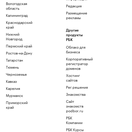
Вологодская
Редакция
область
Размещение
Калининград
рекламы
Краснодарский
край
Другие
Нижний
продукты
Новгород
РБК
Пермский край
Облако для
бизнеса
Ростов-на-Дону
Корпоративный
Татарстан
регистратор
Тюмень
доменов
Черноземье
Хостинг
сайтов
Кавказ
Рег.решения
Карелия
Знакомства
Мурманск
Сайт
Приморский
знакомств
край
podbor.ru
РБК
Компании
РБК Курсы