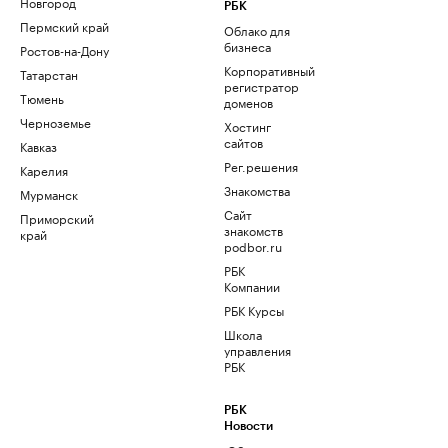
Новгород
РБК
Пермский край
Облако для
бизнеса
Ростов-на-Дону
Корпоративный
Татарстан
регистратор
Тюмень
доменов
Черноземье
Хостинг
сайтов
Кавказ
Рег.решения
Карелия
Знакомства
Мурманск
Сайт
Приморский
знакомств
край
podbor.ru
РБК
Компании
РБК Курсы
Школа
управления
РБК
РБК
Новости