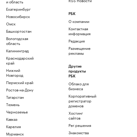
RSS Новости
и область
Екатеринбург
РБК
Новосибирск
О компании
Омск
Контактная
Башкортостан
информация
Вологодская
Редакция
область
Размещение
Калининград
рекламы
Краснодарский
край
Другие
Нижний
продукты
Новгород
РБК
Пермский край
Облако для
бизнеса
Ростов-на-Дону
Корпоративный
Татарстан
регистратор
Тюмень
доменов
Черноземье
Хостинг
сайтов
Кавказ
Рег.решения
Карелия
Знакомства
Мурманск