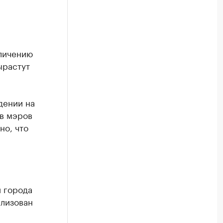
личению
ырастут
дении на
в мэров
но, что
и города
ализован