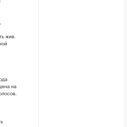
ы
,
ть жив.
ной
ода
щена на
олосов.
ть