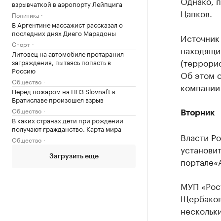
Однако, 
взрывчаткой в аэропорту Лейпцига
Цапков.
Политика
В Аргентине массажист рассказал о
последних днях Диего Марадоны
Источник
Спорт
находящий
Литовец на автомобиле протаранил
(террорис
заграждения, пытаясь попасть в
Россию
Об этом 
Общество
компании
Перед пожаром на НПЗ Slovnaft в
Братиславе произошел взрыв
Общество
Вторник
В каких странах дети при рождении
получают гражданство. Карта мира
Власти Р
Общество
установи
Загрузить еще
портале«А
МУП «Рос
Щербакова
нескольки