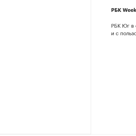
РБК Week
РБК Юг в
и с поль