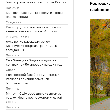
билля Грэма о санкциях против России
Ростовска
Политика
наиболее
Минтруд раскрыл, кто получит право
на две пенсии
Общество
Киты, тундра и космические пейзажи:
зачем ехать в восточную Арктику
РБК и УК Первая
Лукашенко рассказал, зачем
Белоруссия открыла границы для
граждан ЕС
Политика
Сын Зинедина Зидана подписал
контракт с «Леганесом» на один год
Спорт
Над военной базой с комплексами
Patriot в Германии заметили
беспилотники
Политика
Минфин США сообщил о «взятом за
горло» Иране после экономической
ярости
Политика