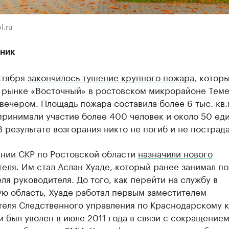
l.ru
ник
ктября
закончилось тушение крупного пожара
, котор
а рынке «Восточный» в ростовском микрорайоне Тем
вечером. Площадь пожара составила более 6 тыс. кв.м
принимали участие более 400 человек и около 50 ед
В результате возгорания никто не погиб и не пострада
ении СКР по Ростовской области
назначили нового
теля
. Им стал Аслан Хуаде, который ранее занимал по
ля руководителя. До того, как перейти на службу в
ую область, Хуаде работал первым заместителем
теля Следственного управления по Краснодарскому к
 был уволен в июле 2011 года в связи с сокращением