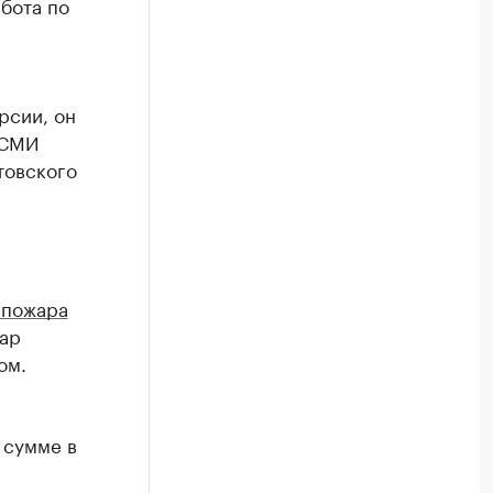
бота по
рсии, он
 СМИ
товского
 пожара
ар
ом.
 сумме в