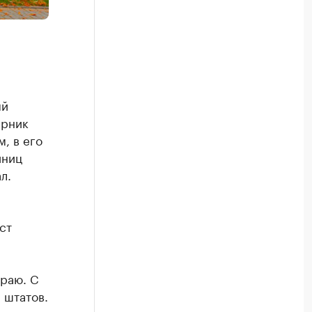
ый
ерник
, в его
иниц
л.
ст
раю. С
 штатов.