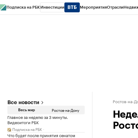
Подписка на РБК
Инвестиции
Мероприятия
Отрасли
Недви
РБК Курсы
РБК Life
Тренды
Визионеры
Национальные проекты
Горо
Спецпроекты СПб
Конференции СПб
Спецпроекты
Проверка конт
Ростов-на-Д
Все новости
Ростов-на-Дону
Весь мир
Неде
Главное за неделю за 3 минуты.
Видеоитоги РБК
Рост
Подписка на РБК
Что будет после принятия сенатом