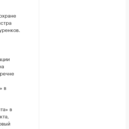
охране
истра
уренков.
ации
на
еречне
» в
та» в
кта,
овый