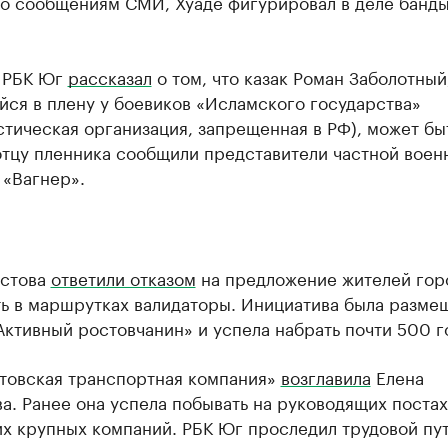
по сообщениям СМИ, Хуаде фигурировал в деле банд
 РБК Юг
рассказал
о том, что казак Роман Заболотный
ся в плену у боевиков «Исламского государства»
тическая организация, запрещенная в РФ), может бы
отцу пленника сообщили представители частной воен
 «Вагнер».
остова
ответили отказом
на предложение жителей гор
ть в маршрутках валидаторы. Инициатива была разме
ктивный ростовчанин» и успела набрать почти 500 г
товская транспортная компания»
возглавила
Елена
. Ранее она успела побывать на руководящих постах
х крупных компаний. РБК Юг проследил трудовой пу