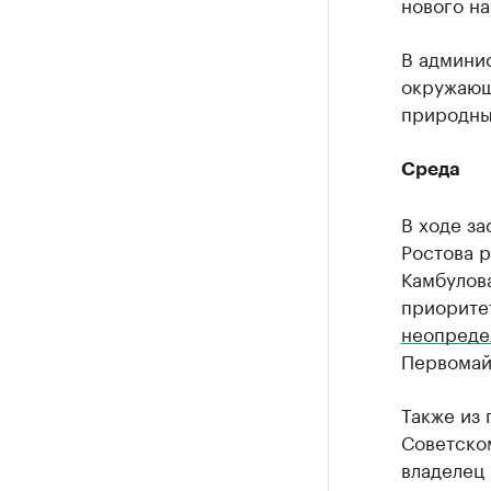
нового на
В админи
окружающ
природны
Среда
В ходе за
Ростова 
Камбулов
приорите
неопреде
Первомай
Также из 
Советско
владелец