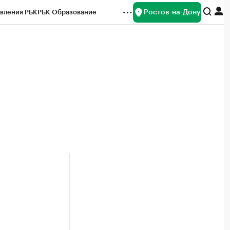
Ростов-на-Дону
вления РБК
РБК Образование
редитные рейтинги
Франшизы
Газета
ок наличной валюты