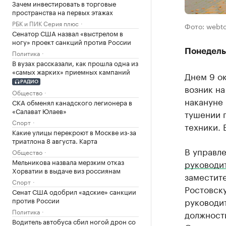
Зачем инвестировать в торговые
пространства на первых этажах
РБК и ПИК Серия плюс
Фото: webto
Сенатор США назвал «выстрелом в
ногу» проект санкций против России
Понедель
Политика
В вузах рассказали, как прошла одна из
«самых жарких» приемных кампаний
Днем 9 о
РАДИО
возник н
Общество
накануне 
СКА обменял канадского легионера в
«Салават Юлаев»
тушении 
Спорт
техники. 
Какие улицы перекроют в Москве из-за
триатлона 8 августа. Карта
В управл
Общество
Мельникова назвала мерзким отказ
руководи
Хорватии в выдаче виз россиянам
заместите
Спорт
Ростовск
Сенат США одобрил «адские» санкции
против России
руководи
Политика
должности
Водитель автобуса сбил ногой дрон со