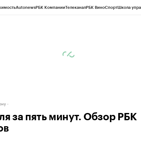
жимость
Autonews
РБК Компании
Телеканал
РБК Вино
Спорт
Школа упра
д
Стиль
Крипто
РБК Бизнес-среда
Дискуссионный клуб
Исследования
К
рагентов
Политика
Экономика
Бизнес
Технологии и медиа
Финансы
Рын
ону
ля за пять минут. Обзор РБК
ов