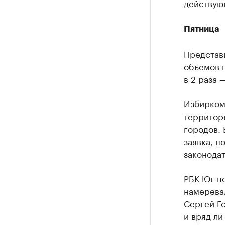
действую
Пятница
Представ
объемов п
в 2 раза —
Избирком
территор
городов. 
заявка, п
законодат
РБК Юг п
намеревал
Сергей Го
и вряд ли