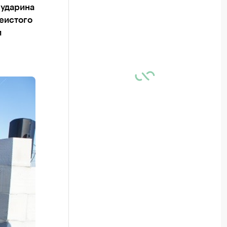
Бударина
чеистого
м