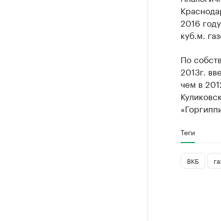
Краснодар
2016 году
куб.м. га
По собст
2013г. вв
чем в 20
Куликовс
«Горгиппи
Теги
ВКБ
га