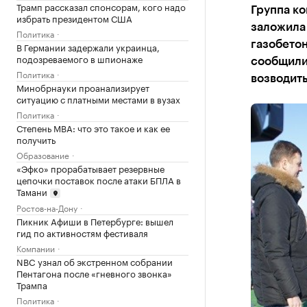
Трамп рассказал спонсорам, кого надо
Группа к
избрать президентом США
заложила 
Политика
газобетон
В Германии задержали украинца,
подозреваемого в шпионаже
сообщили
Политика
возводить
Минобрнауки проанализирует
ситуацию с платными местами в вузах
Политика
Степень MBA: что это такое и как ее
получить
Образование
«Эфко» прорабатывает резервные
цепочки поставок после атаки БПЛА в
Тамани
Ростов-на-Дону
Пикник Афиши в Петербурге: вышел
гид по активностям фестиваля
Компании
NBC узнал об экстренном собрании
Пентагона после «гневного звонка»
Трампа
Политика