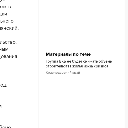
как в
дки
льного
лянский.
льство,
рным
дования
Материалы по теме
Группа ВКБ не будет снижать объемы
строительства жилья из-за кризиса
Краснодарский край
од.
я
айоне