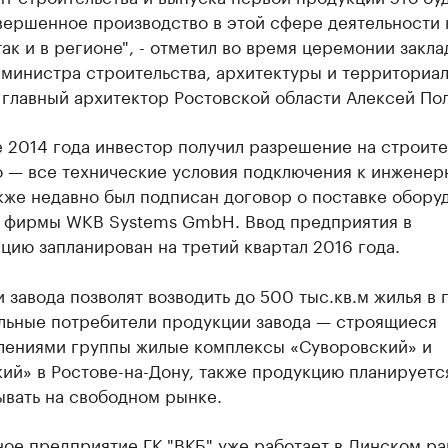
ершенное производство в этой сфере деятельности 
так и в регионе", - отметил во время церемонии закла
министра строительства, архитектуры и территориа
 главный архитектор Ростовской области Алексей По
 2014 года инвестор получил разрешение на строите
го — все технические условия подключения к инжене
кже недавно был подписан договор о поставке обору
 фирмы WKB Systems GmbH. Ввод предприятия в
цию запланирован на третий квартал 2016 года.
завода позволят возводить до 500 тыс.кв.м жилья в г
льные потребители продукции завода — строящиеся
лениями группы жилые комплексы «Суворовский» и
ий» в Ростове-на-Дону, также продукцию планируетс
ывать на свободном рынке.
ое предприятие ГК "ВКБ" уже работает в Динском р