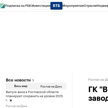
Подписка на РБК
Инвестиции
Мероприятия
Отрасли
Недви
РБК Курсы
РБК Life
Тренды
Визионеры
Национальные проекты
Горо
Спецпроекты СПб
Конференции СПб
Спецпроекты
Проверка конт
Ростов-на-Д
Все новости
Ростов-на-Дону
Весь мир
ГК "
Выпуск вина в Ростовской области
планируют сохранить на уровне 2025
заво
г.
Ростов-на-Дону