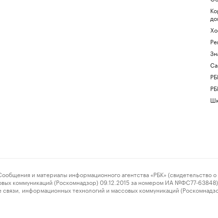
Ко
до
Хо
Ре
Зн
Са
РБ
РБ
Шк
ения и материалы информационного агентства «РБК» (свидетельство о 
овых коммуникаций (Роскомнадзор) 09.12.2015 за номером ИА №ФС77-63848) 
 связи, информационных технологий и массовых коммуникаций (Роскомнадз