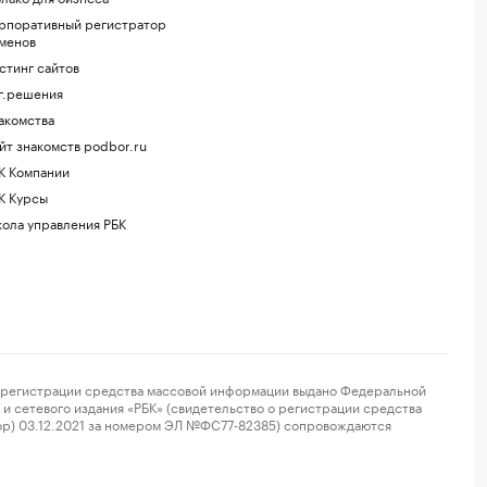
рпоративный регистратор
менов
стинг сайтов
г.решения
акомства
йт знакомств podbor.ru
К Компании
К Курсы
ола управления РБК
регистрации средства массовой информации выдано Федеральной
и сетевого издания «РБК» (свидетельство о регистрации средства
ор) 03.12.2021 за номером ЭЛ №ФС77-82385) сопровождаются