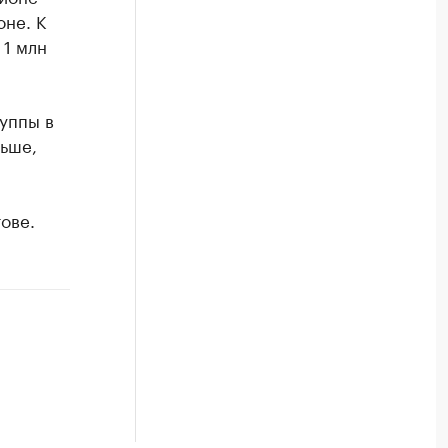
оне. К
 1 млн
уппы в
льше,
ове.