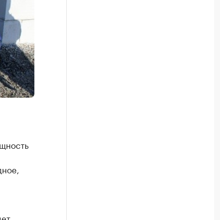
ощность
дное,
дет