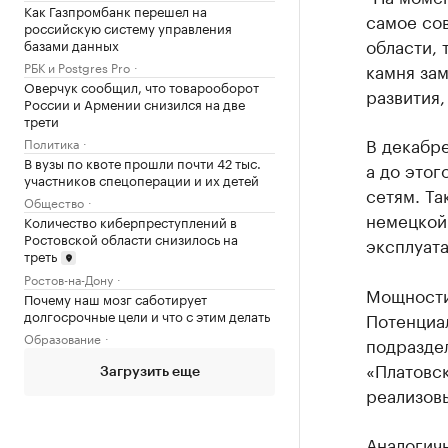
Как Газпромбанк перешел на
самое сов
российскую систему управления
области, 
базами данных
РБК и Postgres Pro
камня зам
Оверчук сообщил, что товарооборот
развития,
России и Армении снизился на две
трети
В декабре
Политика
В вузы по квоте прошли почти 42 тыс.
а до это
участников спецоперации и их детей
сетям. Та
Общество
немецкой
Количество киберпреступлений в
Ростовской области снизилось на
эксплуата
треть
Ростов-на-Дону
Мощности 
Почему наш мозг саботирует
долгосрочные цели и что с этим делать
Потенциа
Образование
подразде
«Платовск
Загрузить еще
реализов
Аналогичн