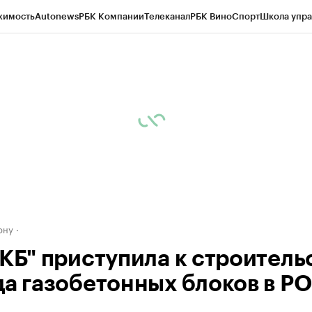
жимость
Autonews
РБК Компании
Телеканал
РБК Вино
Спорт
Школа упра
д
Стиль
Крипто
РБК Бизнес-среда
Дискуссионный клуб
Исследования
К
рагентов
Политика
Экономика
Бизнес
Технологии и медиа
Финансы
Рын
ону
ВКБ" приступила к строитель
да газобетонных блоков в РО