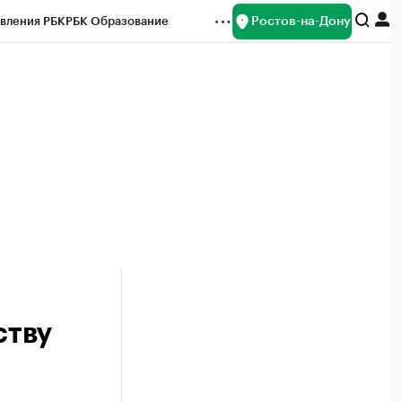
Ростов-на-Дону
вления РБК
РБК Образование
редитные рейтинги
Франшизы
Газета
ок наличной валюты
ству