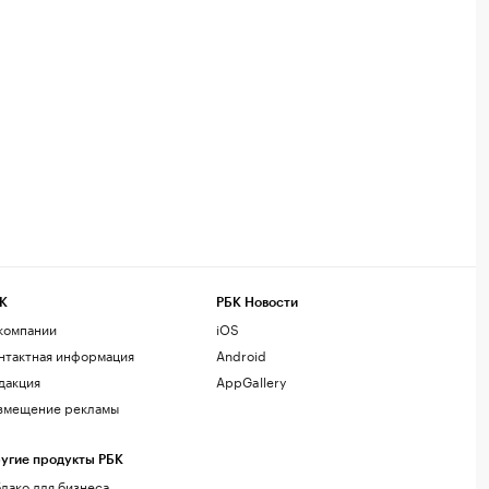
К
РБК Новости
компании
iOS
нтактная информация
Android
дакция
AppGallery
змещение рекламы
угие продукты РБК
лако для бизнеса