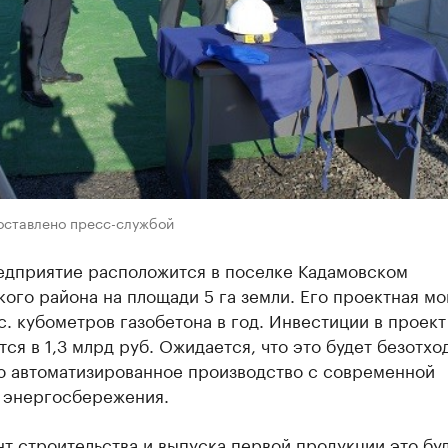
оставлено пресс-службой
едприятие расположится в поселке Кадамовском
ого района на площади 5 га земли. Его проектная м
. кубометров газобетона в год. Инвестиции в проект
ся в 1,3 млрд руб. Ожидается, что это будет безотхо
ю автоматизированное производство с современной
 энергосбережения.
т строительства и выпуска первой продукции это бу