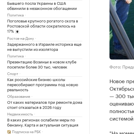
Бывшего посла Украины в США
обвинили в незаконном обогащении
Политика
Поголовье крупного рогатого скота в
Ростовской области сократилось на
17%
Ростов-на-Дону
Задержанного в Израиле историка еще
не выпустили из изолятора
Политика
Презентацию Возиньи в новом клубе
Фото: Пред
посетили более 30 тыс. человек
Спорт
Как российские бизнес-школы
Новое пр
пересобирают программы под новую
Октябрьск
реальность
— 300 тыс
Образование
От каких материалов при ремонте дома
оценивают
стоит отказаться в 2026 году
полность
Недвижимость
системой
В каких регионах ослабили меры по
бензину. Карта и актуальная ситуация
Подписка на РБК
"На момен