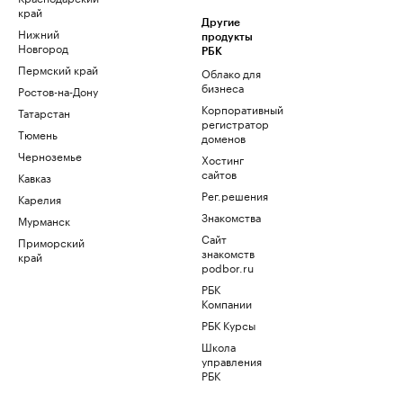
край
Другие
Нижний
продукты
Новгород
РБК
Пермский край
Облако для
бизнеса
Ростов-на-Дону
Корпоративный
Татарстан
регистратор
Тюмень
доменов
Черноземье
Хостинг
сайтов
Кавказ
Рег.решения
Карелия
Знакомства
Мурманск
Сайт
Приморский
знакомств
край
podbor.ru
РБК
Компании
РБК Курсы
Школа
управления
РБК