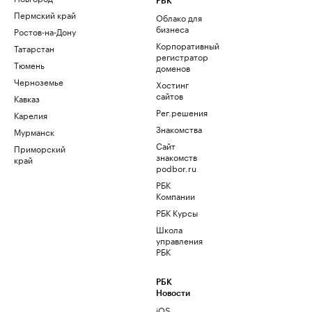
РБК
Пермский край
Облако для
бизнеса
Ростов-на-Дону
Корпоративный
Татарстан
регистратор
Тюмень
доменов
Черноземье
Хостинг
сайтов
Кавказ
Рег.решения
Карелия
Знакомства
Мурманск
Сайт
Приморский
знакомств
край
podbor.ru
РБК
Компании
РБК Курсы
Школа
управления
РБК
РБК
Новости
iOS