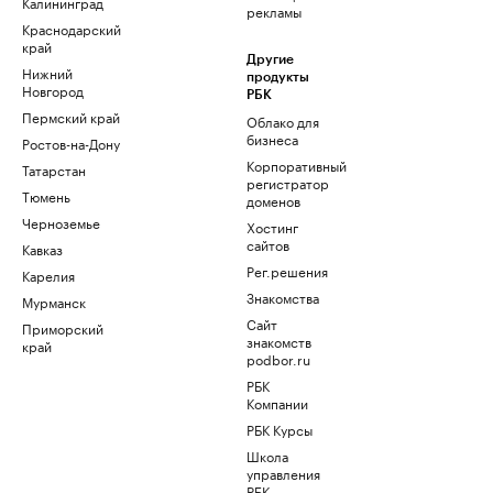
Калининград
рекламы
Краснодарский
край
Другие
Нижний
продукты
Новгород
РБК
Пермский край
Облако для
бизнеса
Ростов-на-Дону
Корпоративный
Татарстан
регистратор
Тюмень
доменов
Черноземье
Хостинг
сайтов
Кавказ
Рег.решения
Карелия
Знакомства
Мурманск
Сайт
Приморский
знакомств
край
podbor.ru
РБК
Компании
РБК Курсы
Школа
управления
РБК