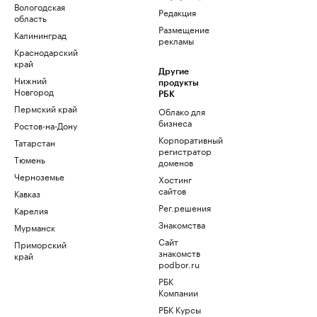
Вологодская
Редакция
область
Размещение
Калининград
рекламы
Краснодарский
край
Другие
Нижний
продукты
Новгород
РБК
Пермский край
Облако для
бизнеса
Ростов-на-Дону
Корпоративный
Татарстан
регистратор
Тюмень
доменов
Черноземье
Хостинг
сайтов
Кавказ
Рег.решения
Карелия
Знакомства
Мурманск
Сайт
Приморский
знакомств
край
podbor.ru
РБК
Компании
РБК Курсы