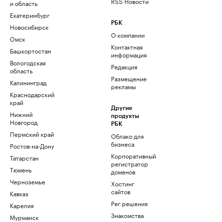
RSS Новости
и область
Екатеринбург
РБК
Новосибирск
О компании
Омск
Контактная
Башкортостан
информация
Вологодская
Редакция
область
Размещение
Калининград
рекламы
Краснодарский
край
Другие
Нижний
продукты
Новгород
РБК
Пермский край
Облако для
бизнеса
Ростов-на-Дону
Корпоративный
Татарстан
регистратор
Тюмень
доменов
Черноземье
Хостинг
сайтов
Кавказ
Рег.решения
Карелия
Знакомства
Мурманск