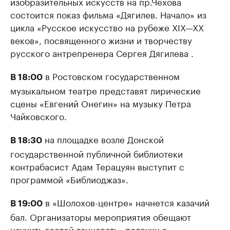
изобразительных искусств на пр.Чехова
состоится показ фильма «Дягилев. Начало» из
цикла «Русское искусство на рубеже XIX—XX
веков», посвященного жизни и творчеству
русского антрепренера Сергея Дягилева .
в Ростовском государственном
В 18:00
музыкальном театре представят лирические
сцены «Евгений Онегин» на музыку Петра
Чайковского.
на площадке возле Донской
В 18:30
государственной публичной библиотеки
контрабасист Адам Терацуян выступит с
программой «Библиоджаз».
в «Шолохов-центре» начнется казачий
В 19:00
бал. Организаторы мероприятия обещают
научить гостей танцевать «полечку с