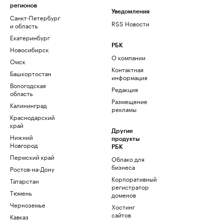
регионов
Уведомления
Санкт-Петербург
RSS Новости
и область
Екатеринбург
РБК
Новосибирск
О компании
Омск
Контактная
Башкортостан
информация
Вологодская
Редакция
область
Размещение
Калининград
рекламы
Краснодарский
край
Другие
Нижний
продукты
Новгород
РБК
Пермский край
Облако для
бизнеса
Ростов-на-Дону
Корпоративный
Татарстан
регистратор
Тюмень
доменов
Черноземье
Хостинг
сайтов
Кавказ