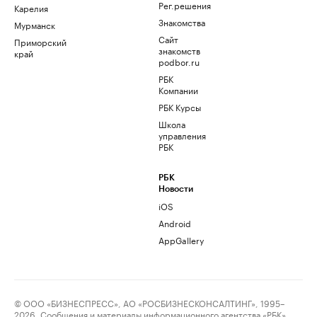
Рег.решения
Карелия
Знакомства
Мурманск
Сайт
Приморский
знакомств
край
podbor.ru
РБК
Компании
РБК Курсы
Школа
управления
РБК
РБК
Новости
iOS
Android
AppGallery
© ООО «БИЗНЕСПРЕСС», АО «РОСБИЗНЕСКОНСАЛТИНГ», 1995–
2026. Сообщения и материалы информационного агентства «РБК»