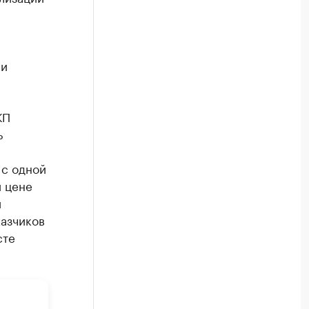
ми
КП
ь
 с одной
й цене
й
казчиков
сте