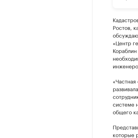
Кадастро
Ростов, 
обсуждаю
«Центр г
Кораблин 
необходи
инженеро
«Частная 
развивала
сотрудни
системе н
общего ка
Представи
которые р