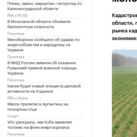
Пляжи, замки, марципан: гастрогид по
Калининградской области
РБК и РСХБ
Кадастро
В Московской области объявили
области, 
беспилотную опасность
рынка кад
Политика
Минобороны сообщило об ударах по
экономик
энергообъектам и аэродрому на
Украине
Политика
В МИД России заявили об оказании
Румынией прямой военной помощи
Украине
Политика
Каким будет новый эпицентр деловой
активности на Ходынке
РБК и Stone
Месси прилетел в Аргентину на
похороны отца
Спорт
WSJ раскрыла, чем Куба заменяет
топливо на фоне энергокризиса
Политика