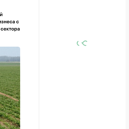
й
изнеса с
 сектора