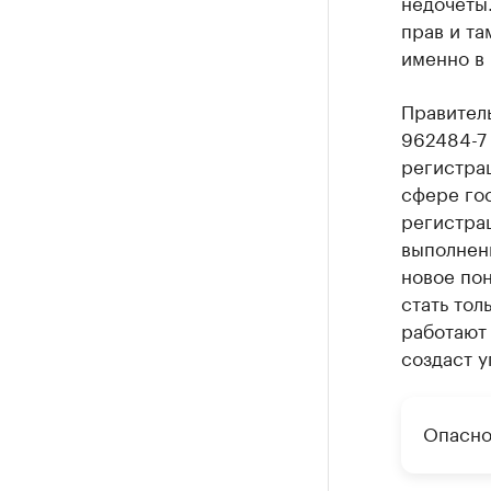
недочеты.
прав и та
именно в 
Правител
962484-7
регистра
сфере гос
регистрац
выполнени
новое по
стать тол
работают 
создаст у
Опасно