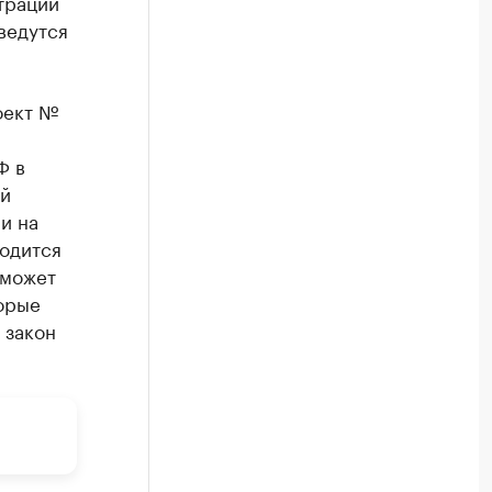
трации
ведутся
оект №
Ф в
ой
и на
водится
сможет
орые
 закон