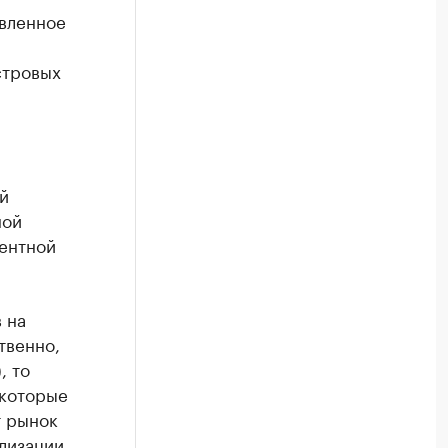
авленное
и
стровых
й
ной
рентной
 на
твенно,
, то
 которые
т рынок
олизации