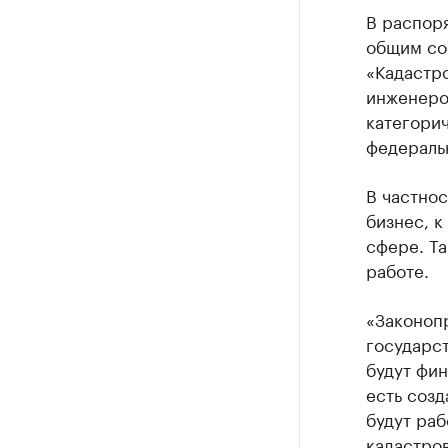
В распор
общим со
«Кадастро
инженеро
категорич
федераль
В частнос
бизнес, к
сфере. Та
работе.
«Законопр
государст
будут фин
есть соз
будут раб
кадастров