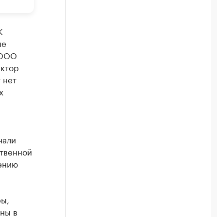
К
ые
 ООО
иктор
 нет
х
чали
ственной
ению
ры,
ны в