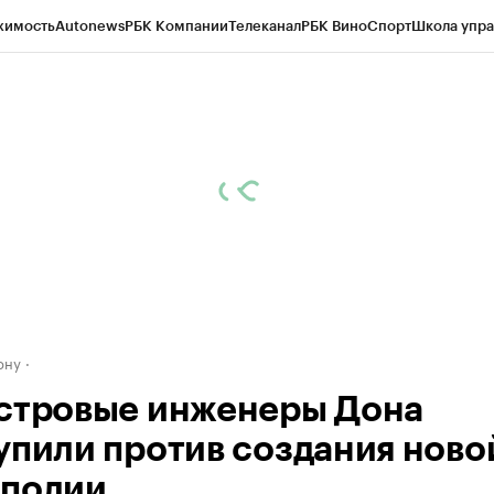
жимость
Autonews
РБК Компании
Телеканал
РБК Вино
Спорт
Школа упра
д
Стиль
Крипто
РБК Бизнес-среда
Дискуссионный клуб
Исследования
К
рагентов
Политика
Экономика
Бизнес
Технологии и медиа
Финансы
Рын
ону
стровые инженеры Дона
упили против создания ново
полии