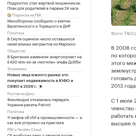
Подросток стал жертвой мошенников.
План для родителей в первые 24 часа
Подписка на РБК
Минобороны сообщило о взятии
Васютинского и Торецкого в ДНР
Политика
Фото: ТАСС
В Сеуте оценили число оставшихся
нелегальных мигрантов из Марокко
В 2008 го
Общество
по котор
В Британии изменили энергопроект на
£430 млн из-за «могилы» эльфа Добби
этого ме
Экономика
землеуст
Новые лица южного рынка: кто
готовить 
покупает недвижимость в ЮФО и
2013 года
СКФО в 2026 г.
Ростов-на-Дону
Финляндия отказалась передать
С 1 июля 
Украине ракеты Patriot
членство 
Политика
работать
11 мифов об ИИ в промышленности — и
высшее п
как все устроено на практике
РБК и Yandex Cloud
СК возбудил дело о теракте после