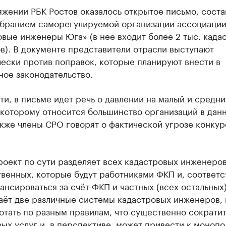
яжении РБК Ростов оказалось открытое письмо, сост
бранием саморегулируемой организации ассоциаци
вые инженеры Юга» (в нее входит более 2 тыс. када
в). В документе представители отрасли выступают
ески против поправок, которые планируют внести в
ное законодательство.
ти, в письме идет речь о давлении на малый и средни
 которому относится большинство организаций в дан
кже члены СРО говорят о фактической угрозе конку
оект по сути разделяет всех кадастровых инженеров
венных, которые будут работниками ФКП и, соответс
ансироваться за счёт ФКП и частных (всех остальных)
даёт две различные системы кадастровых инженеров,
отать по разным правилам, что существенно сократи
ых услуг и, в перспективе, может привести к моноп