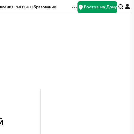
Ростов-на-Дону
вления РБК
РБК Образование
редитные рейтинги
Франшизы
Газета
ок наличной валюты
й