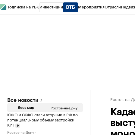
Подписка на РБК
Инвестиции
Мероприятия
Отрасли
Недви
РБК Курсы
РБК Life
Тренды
Визионеры
Национальные проекты
Горо
Спецпроекты СПб
Конференции СПб
Спецпроекты
Проверка конт
Ростов-на-Д
Все новости
Ростов-на-Дону
Весь мир
Када
ЮФО и СКФО стали вторыми в РФ по
потенциальному объему застройки
выст
КРТ
Ростов-на-Дону
моно