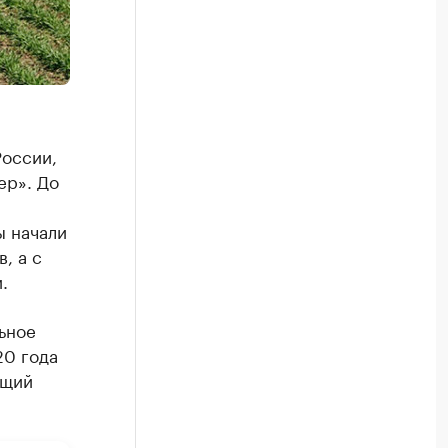
России,
ер». До
ы начали
, а с
.
ьное
20 года
ющий