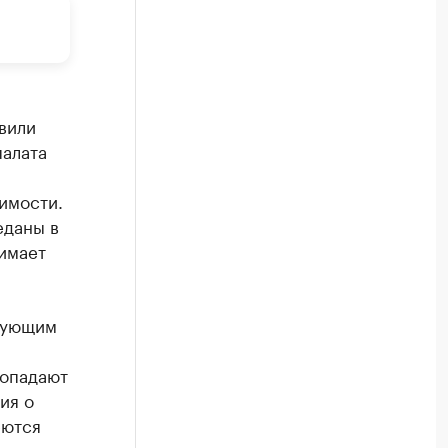
вили
палата
имости.
еданы в
имает
едующим
попадают
ия о
еются