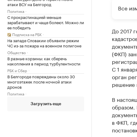
атаки ВСУ на Белгород
Все из
Политика
С прокрастинацией меньше
зарабатывают и чаще болеют. Можно ли
ее победить
До 2017 г
Подписка на РБК
кадастро
На западе Словакии объявили режим
документы
ЧС из-за пожара на военном полигоне
Общество
(ФКП) зан
В разные корзины: как сберечь
регистра
накопления в период турбулентности
С 1 январ
РБК и Сбер
орган рег
В Белгороде повреждены около 30
многоэтажек после ночной атаки
решение и
дронов
Политика
В настоя
Загрузить еще
образом.
документы
в ФКП, гд
постановк