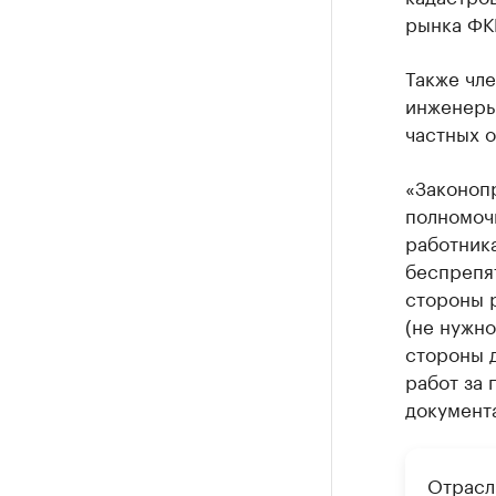
рынка ФКП
Также чл
инженеры
частных о
«Законоп
полномоч
работник
беспрепят
стороны р
(не нужно
стороны д
работ за 
документ
Отрасл