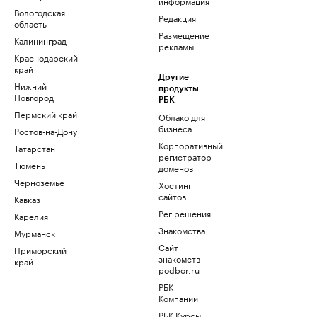
информация
Вологодская
Редакция
область
Размещение
Калининград
рекламы
Краснодарский
край
Другие
Нижний
продукты
Новгород
РБК
Пермский край
Облако для
бизнеса
Ростов-на-Дону
Корпоративный
Татарстан
регистратор
Тюмень
доменов
Черноземье
Хостинг
сайтов
Кавказ
Рег.решения
Карелия
Знакомства
Мурманск
Сайт
Приморский
знакомств
край
podbor.ru
РБК
Компании
РБК Курсы