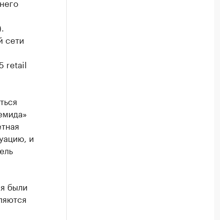
 него
.
й сети
 retail
ться
емида»
етная
уацию, и
ель
я были
ляются