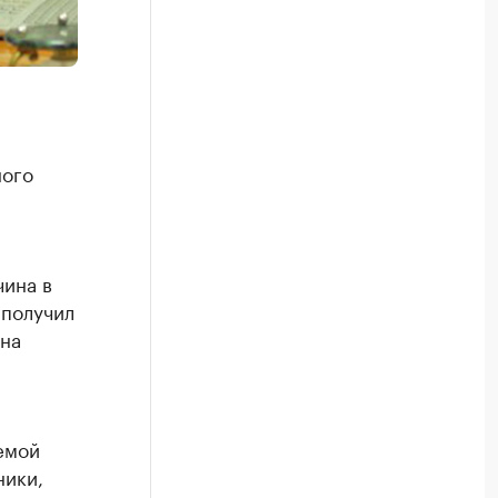
ного
чина в
 получил
на
емой
ники,