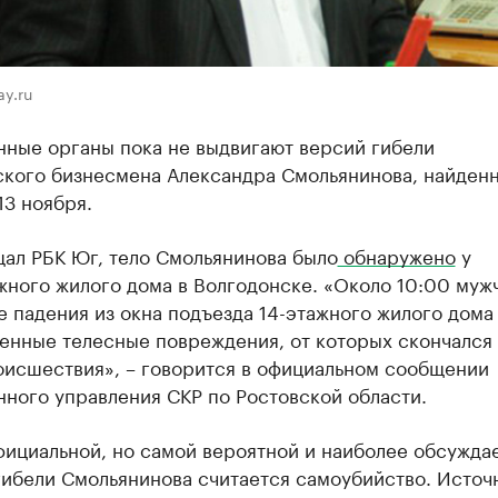
y.ru
нные органы пока не выдвигают версий гибели
ского бизнесмена Александра Смольянинова, найден
3 ноября.
щал РБК Юг, тело Смольянинова было
обнаружено
у
ного жилого дома в Волгодонске. «Около 10:00 муж
е падения из окна подъезда 14-этажного жилого дома
енные телесные повреждения, от которых скончался 
оисшествия», – говорится в официальном сообщении
ного управления СКР по Ростовской области.
фициальной, но самой вероятной и наиболее обсужда
гибели Смольянинова считается самоубийство. Источ