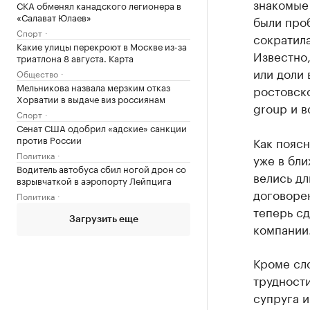
знакомые 
СКА обменял канадского легионера в
«Салават Юлаев»
были проб
Спорт
сократила
Какие улицы перекроют в Москве из-за
Известно,
триатлона 8 августа. Карта
или доли
Общество
Мельникова назвала мерзким отказ
ростовско
Хорватии в выдаче виз россиянам
group и в
Спорт
Сенат США одобрил «адские» санкции
против России
Как поясн
Политика
уже в бл
Водитель автобуса сбил ногой дрон со
велись дл
взрывчаткой в аэропорту Лейпцига
договоре
Политика
теперь сд
Загрузить еще
компании
Кроме сл
трудности
супруга 