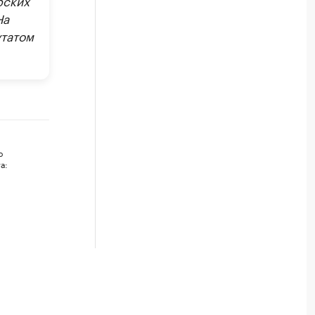
На
утатом
ю
а: