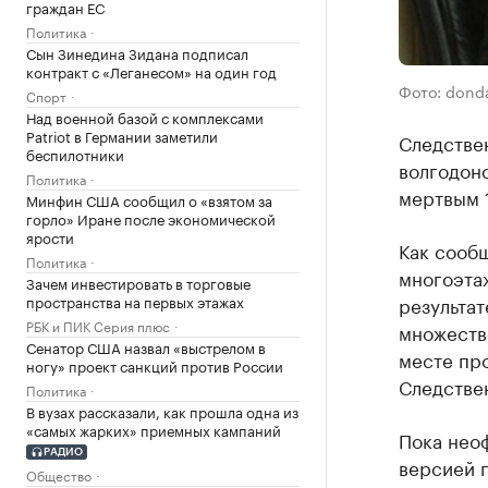
граждан ЕС
Политика
Сын Зинедина Зидана подписал
контракт с «Леганесом» на один год
Фото: donda
Спорт
Над военной базой с комплексами
Patriot в Германии заметили
Следстве
беспилотники
волгодон
Политика
мертвым 1
Минфин США сообщил о «взятом за
горло» Иране после экономической
ярости
Как сооб
Политика
многоэтаж
Зачем инвестировать в торговые
результат
пространства на первых этажах
РБК и ПИК Серия плюс
множеств
Сенатор США назвал «выстрелом в
месте пр
ногу» проект санкций против России
Следствен
Политика
В вузах рассказали, как прошла одна из
«самых жарких» приемных кампаний
Пока нео
РАДИО
версией 
Общество