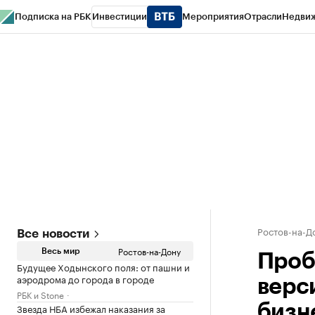
Подписка на РБК
Инвестиции
Мероприятия
Отрасли
Недви
РБК Курсы
РБК Life
Тренды
Визионеры
Национальные проекты
Горо
Спецпроекты СПб
Конференции СПб
Спецпроекты
Проверка конт
Ростов-на-Д
Все новости
Ростов-на-Дону
Весь мир
Проб
Будущее Ходынского поля: от пашни и
аэродрома до города в городе
верс
РБК и Stone
Звезда НБА избежал наказания за
бизн