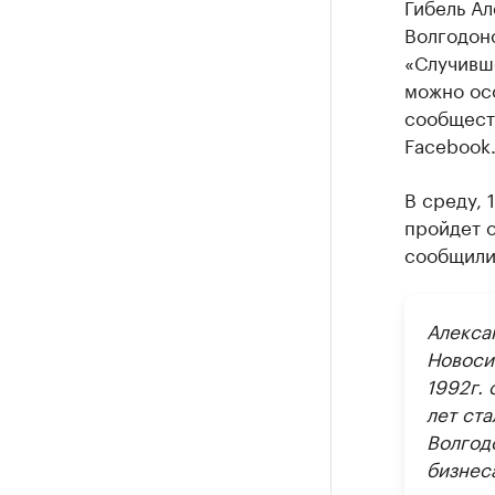
Гибель А
Волгодон
«Случивше
можно осо
сообществ
Facebook
В среду, 
пройдет 
сообщили
Алекса
Новосиб
1992г. 
лет ст
Волгодо
бизнес
произв