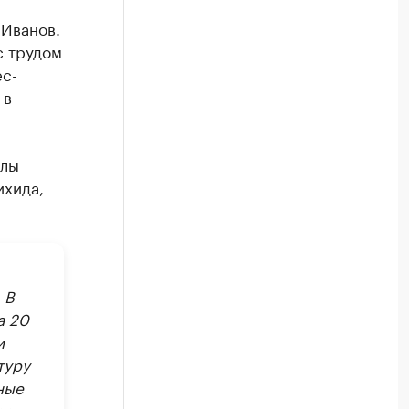
 Иванов.
с трудом
ес-
 в
олы
ихида,
 В
а 20
и
туру
ные
рских