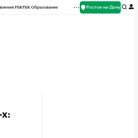
Ростов-на-Дону
вления РБК
РБК Образование
редитные рейтинги
Франшизы
Газета
ок наличной валюты
х: