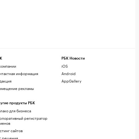
К
РБК Новости
компании
iOS
нтактная информация
Android
дакция
AppGallery
змещение рекламы
угие продукты РБК
лако для бизнеса
рпоративный регистратор
менов
стинг сайтов
г.решения