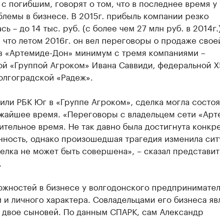
с погибшим, говорят о том, что в последнее время у
лемы в бизнесе. В 2015г. прибыль компании резко
сь – до 14 тыс. руб. (с более чем 27 млн руб. в 2014г.)
 что летом 2016г. он вел переговоры о продаже свое
 в «Артемиде-Дон» минимум с тремя компаниями –
й «Группой Агроком» Ивана Саввиди, федеральной Х5
олгоградской «Радеж».
или РБК Юг в «Группе Агроком», сделка могла состоя
ижайшее время. «Переговоры с владельцем сети «Арт
ительное время. Не так давно была достигнута конкр
нность, однако произошедшая трагедия изменила сит
елка не может быть совершена», – сказал представит
.
ожностей в бизнесе у волгодонского предпринимател
 и личного характера. Совладельцами его бизнеса яв
и двое сыновей. По данным СПАРК, сам Александр