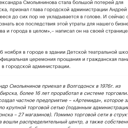
лександра Смольянинова стала большой потерей для
ска, признал глава городской администрации Андрей
еся до сих пор не укладывается в голове. И сейчас 
знать все последствия этой утраты для нашего бизн
а и города в целом»,– написал он на своей странице
.
16 ноября в городе в здании Детской театральной шк
официальная церемония прощания и гражданская пан
 в городской администрации.
ндр Смольянинов приехал в Волгодонск в 1976г. из
ирска, более 16 лет проработал в системе торговли.
создал частное предприятие – «Артемида», которое з
ало крупной торговой сетью (поданным администраци
нска – 27 магазинов). Помимо торговой сети в струк
а вошли распределительный центр, а также собствен
одства – хлебобулочное, колбасное, мясное, кондите