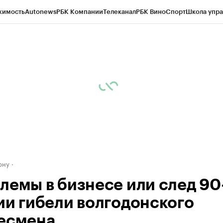
жимость
Autonews
РБК Компании
Телеканал
РБК Вино
Спорт
Школа упра
д
Стиль
Крипто
РБК Бизнес-среда
Дискуссионный клуб
Исследования
К
рагентов
Политика
Экономика
Бизнес
Технологии и медиа
Финансы
Рын
ону
лемы в бизнесе или след 90-
ии гибели волгодонского
есмена