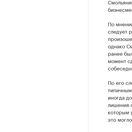
Смольяни
бизнесме
По мнению
следует р
произошед
однако С
ранее был
момент сд
собеседн
По его сл
типичным 
иногда д
лишения 
которым у
это могло