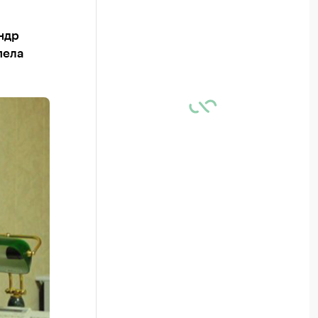
ндр
пела