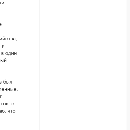
ти
е
ийства,
 и
 в один
ный
в был
ленные,
т
тов, с
ю, что