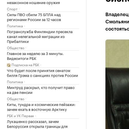
незаконное ношение оружия
Спорт
Силы ПВО сбили 75 БПЛА над
Владелец
регионами России за 12 часов
Смольянин
Политика
состоятьс
Погранслужба Финляндии пресекла
канал нелегальной миграции из
Прибалтики
Общество
Главное за неделю за 3 минуты.
Видеоитоги РБК
Подписка на РБК
Что будет после принятия сенатом
билля Грэма о санкциях против России
Политика
Минтруд раскрыл, кто получит право
на две пенсии
Общество
Киты, тундра и космические пейзажи:
зачем ехать в восточную Арктику
РБК и УК Первая
Лукашенко рассказал, зачем
Белоруссия открыла границы для