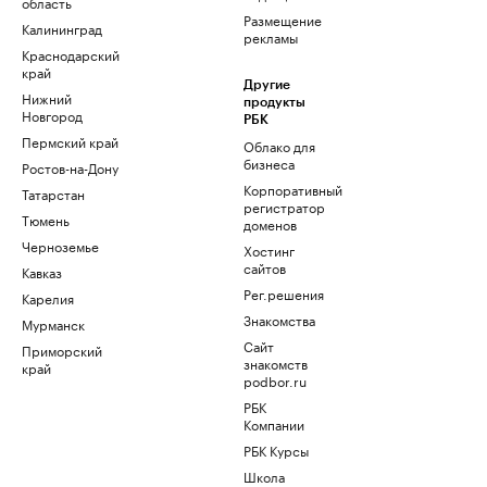
область
Размещение
Калининград
рекламы
Краснодарский
край
Другие
Нижний
продукты
Новгород
РБК
Пермский край
Облако для
бизнеса
Ростов-на-Дону
Корпоративный
Татарстан
регистратор
Тюмень
доменов
Черноземье
Хостинг
сайтов
Кавказ
Рег.решения
Карелия
Знакомства
Мурманск
Сайт
Приморский
знакомств
край
podbor.ru
РБК
Компании
РБК Курсы
Школа