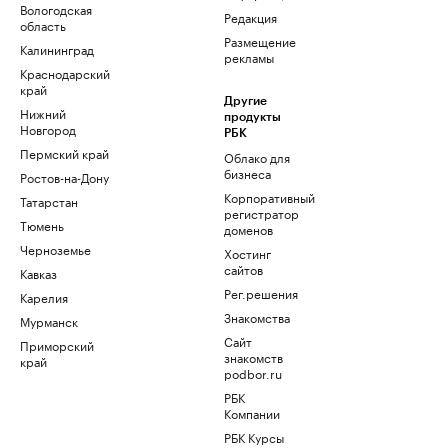
Вологодская
Редакция
область
Размещение
Калининград
рекламы
Краснодарский
край
Другие
Нижний
продукты
Новгород
РБК
Пермский край
Облако для
бизнеса
Ростов-на-Дону
Корпоративный
Татарстан
регистратор
Тюмень
доменов
Черноземье
Хостинг
сайтов
Кавказ
Рег.решения
Карелия
Знакомства
Мурманск
Сайт
Приморский
знакомств
край
podbor.ru
РБК
Компании
РБК Курсы