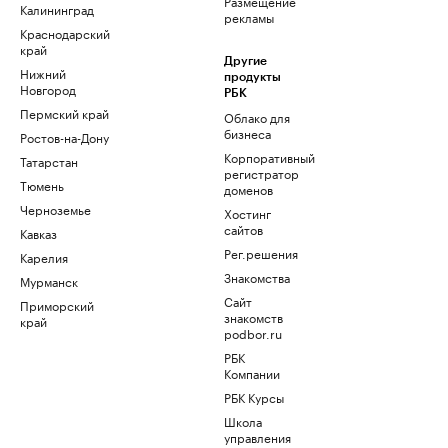
Размещение
Калининград
рекламы
Краснодарский
край
Другие
Нижний
продукты
Новгород
РБК
Пермский край
Облако для
бизнеса
Ростов-на-Дону
Корпоративный
Татарстан
регистратор
Тюмень
доменов
Черноземье
Хостинг
сайтов
Кавказ
Рег.решения
Карелия
Знакомства
Мурманск
Сайт
Приморский
знакомств
край
podbor.ru
РБК
Компании
РБК Курсы
Школа
управления