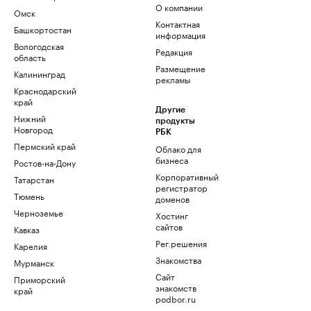
О компании
Омск
Контактная
Башкортостан
информация
Вологодская
Редакция
область
Размещение
Калининград
рекламы
Краснодарский
край
Другие
Нижний
продукты
Новгород
РБК
Пермский край
Облако для
бизнеса
Ростов-на-Дону
Корпоративный
Татарстан
регистратор
Тюмень
доменов
Черноземье
Хостинг
сайтов
Кавказ
Рег.решения
Карелия
Знакомства
Мурманск
Сайт
Приморский
знакомств
край
podbor.ru