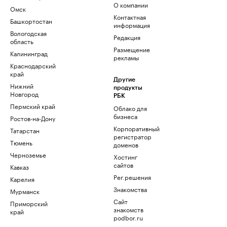
О компании
Омск
Контактная
Башкортостан
информация
Вологодская
Редакция
область
Размещение
Калининград
рекламы
Краснодарский
край
Другие
Нижний
продукты
Новгород
РБК
Пермский край
Облако для
бизнеса
Ростов-на-Дону
Корпоративный
Татарстан
регистратор
Тюмень
доменов
Черноземье
Хостинг
сайтов
Кавказ
Рег.решения
Карелия
Знакомства
Мурманск
Сайт
Приморский
знакомств
край
podbor.ru