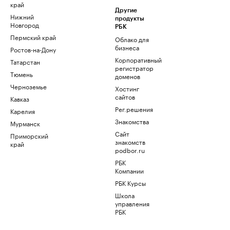
край
Другие
Нижний
продукты
Новгород
РБК
Пермский край
Облако для
бизнеса
Ростов-на-Дону
Корпоративный
Татарстан
регистратор
Тюмень
доменов
Черноземье
Хостинг
сайтов
Кавказ
Рег.решения
Карелия
Знакомства
Мурманск
Сайт
Приморский
знакомств
край
podbor.ru
РБК
Компании
РБК Курсы
Школа
управления
РБК