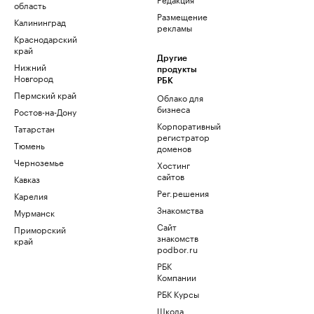
область
Размещение
Калининград
рекламы
Краснодарский
край
Другие
Нижний
продукты
Новгород
РБК
Пермский край
Облако для
бизнеса
Ростов-на-Дону
Корпоративный
Татарстан
регистратор
Тюмень
доменов
Черноземье
Хостинг
сайтов
Кавказ
Рег.решения
Карелия
Знакомства
Мурманск
Сайт
Приморский
знакомств
край
podbor.ru
РБК
Компании
РБК Курсы
Школа