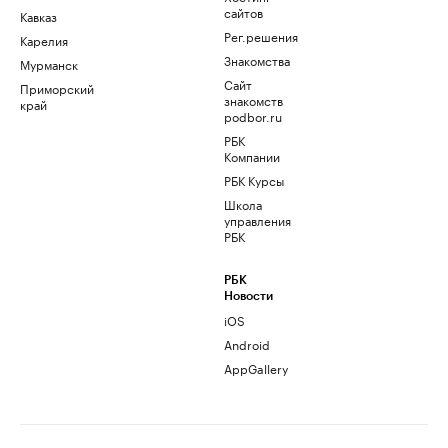
сайтов
Кавказ
Рег.решения
Карелия
Знакомства
Мурманск
Сайт
Приморский
знакомств
край
podbor.ru
РБК
Компании
РБК Курсы
Школа
управления
РБК
РБК
Новости
iOS
Android
AppGallery