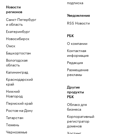
подписка
Новости
регионов
Уведомления
Санкт-Петербург
RSS Новости
и область
Екатеринбург
РБК
Новосибирск
О компании
Омск
Контактная
Башкортостан
информация
Вологодская
Редакция
область
Размещение
Калининград
рекламы
Краснодарский
край
Другие
Нижний
продукты
Новгород
РБК
Пермский край
Облако для
бизнеса
Ростов-на-Дону
Корпоративный
Татарстан
регистратор
Тюмень
доменов
Черноземье
Хостинг