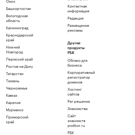
Омск
Контактная
Башкортостан
информация
Вологодская
Редакция
область
Размещение
Калининград
рекламы
Краснодарский
край
Другие
Нижний
продукты
Новгород
РБК
Пермский край
Облако для
бизнеса
Ростов-на-Дону
Корпоративный
Татарстан
регистратор
Тюмень
доменов
Черноземье
Хостинг
сайтов
Кавказ
Рег.решения
Карелия
Знакомства
Мурманск
Сайт
Приморский
знакомств
край
podbor.ru
РБК