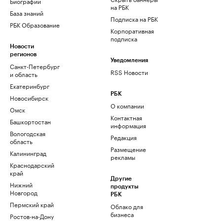
Биографии
на РБК
База знаний
Подписка на РБК
РБК Образование
Корпоративная
подписка
Новости
регионов
Уведомления
Санкт-Петербург
RSS Новости
и область
Екатеринбург
РБК
Новосибирск
О компании
Омск
Контактная
Башкортостан
информация
Вологодская
Редакция
область
Размещение
Калининград
рекламы
Краснодарский
край
Другие
Нижний
продукты
Новгород
РБК
Пермский край
Облако для
бизнеса
Ростов-на-Дону