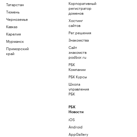
Корпоративный
Татарстан
регистратор
Тюмень
доменов
Черноземье
Хостинг
сайтов
Кавказ
Рег.решения
Карелия
Знакомства
Мурманск
Сайт
Приморский
знакомств
край
podbor.ru
РБК
Компании
РБК Курсы
Школа
управления
РБК
РБК
Новости
iOS
Android
AppGallery