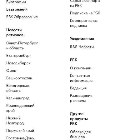
Биографии
на РБК
База знаний
Подписка на РБК
РБК Образование
Корпоративная
подписка
Новости
регионов
Уведомления
Санкт-Петербург
RSS Новости
и область
Екатеринбург
РБК
Новосибирск
О компании
Омск
Контактная
Башкортостан
информация
Вологодская
Редакция
область
Размещение
Калининград
рекламы
Краснодарский
край
Другие
Нижний
продукты
Новгород
РБК
Пермский край
Облако для
бизнеса
Ростов-на-Дону