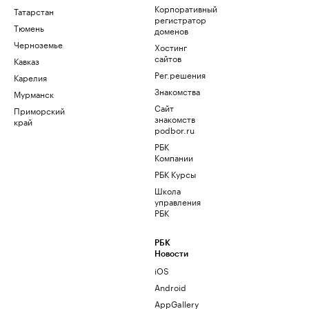
Корпоративный
Татарстан
регистратор
Тюмень
доменов
Черноземье
Хостинг
сайтов
Кавказ
Рег.решения
Карелия
Знакомства
Мурманск
Сайт
Приморский
знакомств
край
podbor.ru
РБК
Компании
РБК Курсы
Школа
управления
РБК
РБК
Новости
iOS
Android
AppGallery