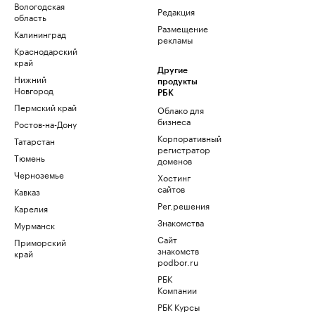
Вологодская
Редакция
область
Размещение
Калининград
рекламы
Краснодарский
край
Другие
Нижний
продукты
Новгород
РБК
Пермский край
Облако для
бизнеса
Ростов-на-Дону
Корпоративный
Татарстан
регистратор
Тюмень
доменов
Черноземье
Хостинг
сайтов
Кавказ
Рег.решения
Карелия
Знакомства
Мурманск
Сайт
Приморский
знакомств
край
podbor.ru
РБК
Компании
РБК Курсы