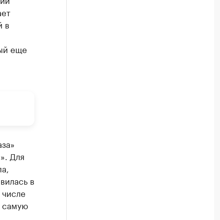
ает
 в
рый еще
аза»
». Для
а,
вилась в
 числе
а самую