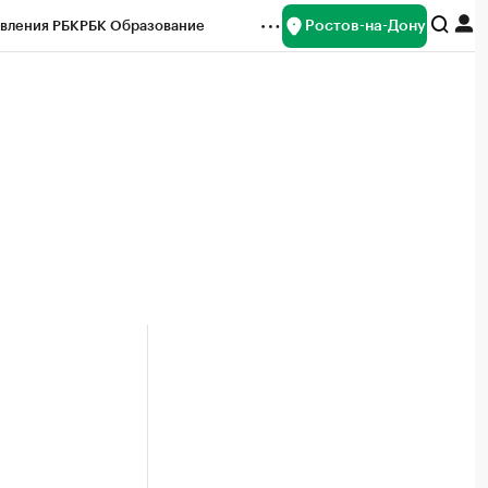
Ростов-на-Дону
вления РБК
РБК Образование
редитные рейтинги
Франшизы
Газета
ок наличной валюты