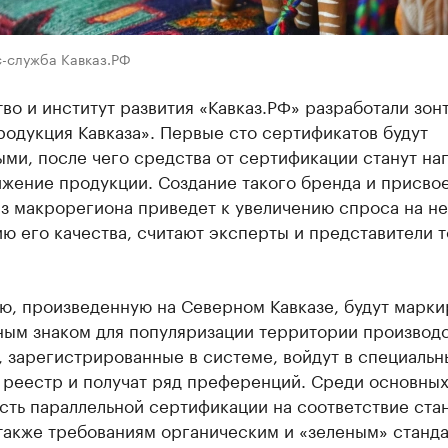
с-служба Кавказ.РФ
во и институт развития «Кавказ.РФ» разработали зон
одукция Кавказа». Первые сто сертификатов будут
ми, после чего средства от сертификации станут на
ижение продукции. Создание такого бренда и присво
з макрорегиона приведет к увеличению спроса на не
ю его качества, считают эксперты и представители 
ю, произведенную на Северном Кавказе, будут марки
ным знаком для популяризации территории производс
 зарегистрированные в системе, войдут в специальн
 реестр и получат ряд преференций. Среди основны
сть параллельной сертификации на соответствие ста
 также требованиям органическим и «зеленым» станд