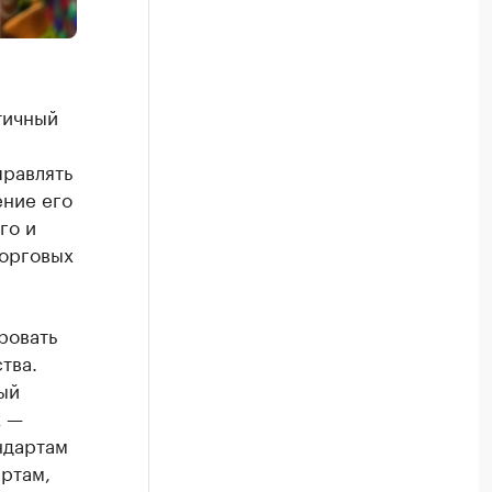
тичный
правлять
ение его
го и
торговых
ровать
тва.
ый
х —
ндартам
артам,