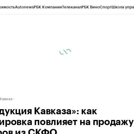
жимость
Autonews
РБК Компании
Телеканал
РБК Вино
Спорт
Школа упра
д
Стиль
Крипто
РБК Бизнес-среда
Дискуссионный клуб
Исследования
К
рагентов
Политика
Экономика
Бизнес
Технологии и медиа
Финансы
Рын
Кавказ
дукция Кавказа»: как
ировка повлияет на продажу
ров из СКФО