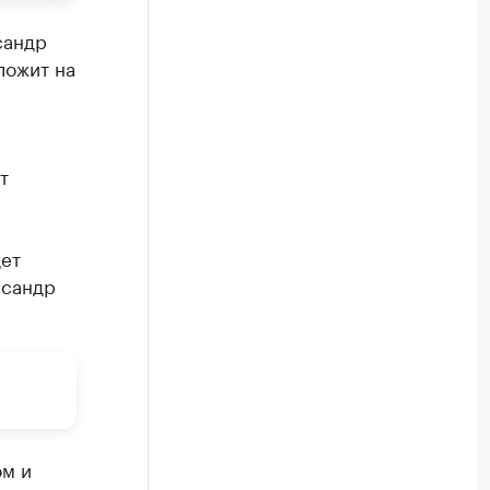
сандр
ложит на
я
т
дет
ксандр
ом и