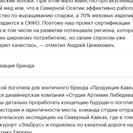
й мед или, что в Северной Осетии эффективно работ
ство по выращиванию спаржи, а 70% меховых изделий
оздается в СКФО. Поэтому наш проект сертификации
 в том числе на развитие потенциала региона, кото
тен широкому потребителю, но своим спросом уже
дает качество», — отметил Андрей Цемахович.
изация бренда
ой логотипа для зонтичного бренда «Продукция Кавк
ся дизайнерская компания «Студия Артемия Лебедева
бы детально проработать концепцию будущего логотип
истории и идентичности места, команда студии отпра
тельскую экспедицию на Северный Кавказ, где в том
курорт «Эльбрус» и поднялась по канатной дороге н
точку Европы.