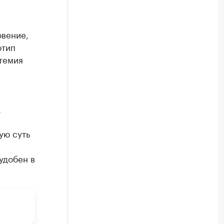
овение,
отип
темия
.
ую суть
удобен в