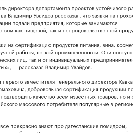
ель директора департамента проектов устойчивого р
ва Владимир Увайдов рассказал, что заявки на прох
ации подали предприятия, которые занимаются
твом как пищевой, так и непродовольственной проду
вки на сертификацию продуктов питания, вина, косме
ручной работы, легкой промышленности. Они поступа
еских лиц, так и от индивидуальных предпринимател
ых», — рассказал Владимир Увайдов.
 первого заместителя генерального директора Кавка
емаховича, добровольная сертификация продукции по
 подтвердить качество всем известных товаров, но и 
ийского массового потребителя популярные в регион
 все прекрасно знают про дагестанские помидоры,
ьские яблоки. При этом мало известно про вкусней