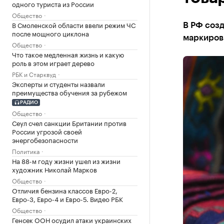
одного туриста из России
Общество
В Смоленской области ввели режим ЧС
В РФ созд
после мощного циклона
маркиров
Общество
Что такое медленная жизнь и какую
роль в этом играет дерево
РБК и Старквуд
Эксперты и студенты назвали
преимущества обучения за рубежом
РАДИО
Общество
Сеул счел санкции Британии против
России угрозой своей
энергобезопасности
Политика
На 88-м году жизни ушел из жизни
художник Николай Марков
Общество
Отличия бензина классов Евро-2,
Евро-3, Евро-4 и Евро-5. Видео РБК
Общество
Генсек ООН осудил атаки украинских