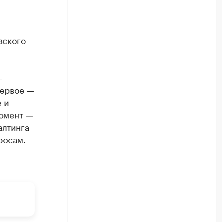
зского
-
Первое —
 и
момент —
алтинга
росам.