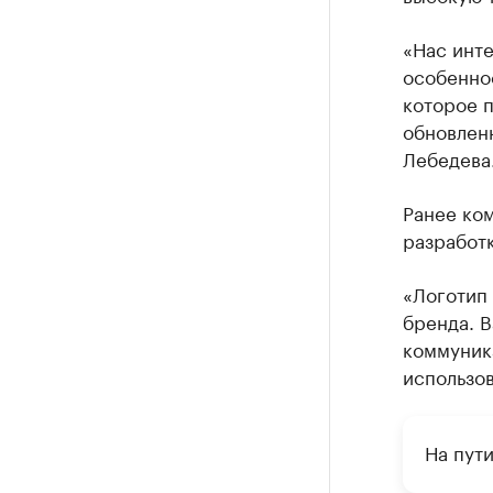
«Нас инте
особеннос
которое п
обновлен
Лебедева
Ранее ко
разработк
«Логотип 
бренда. В
коммуника
использов
На пут