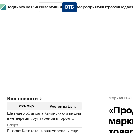
Подписка на РБК
Инвестиции
Мероприятия
Отрасли
Недви
РБК Курсы
РБК Life
Тренды
Визионеры
Национальные проекты
Горо
Спецпроекты СПб
Конференции СПб
Спецпроекты
Проверка конт
Журнал РБК+
Все новости
Ростов-на-Дону
Весь мир
«Про
Шнайдер обыграла Калинскую и вышла
в четвертый круг турнира в Торонто
марк
Спорт
В горах Казахстана эвакуировали еще
това