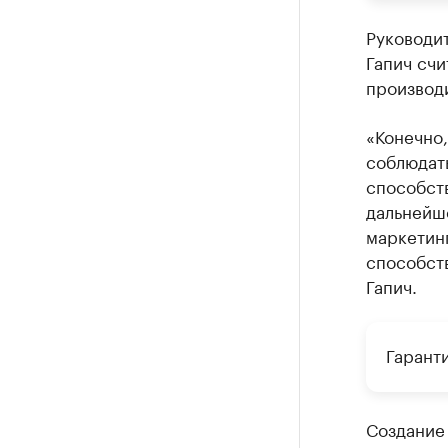
Руководи
Гапич счи
производ
«Конечно,
соблюдать
способст
дальнейш
маркетинг
способст
Гапич.
Гарант
Создание 