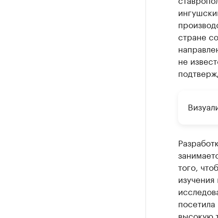
ингушски
производ
стране с
направлен
не извес
подтверж
Визуал
Разработк
занимает
того, что
изучения 
исследова
посетила 
высокую 