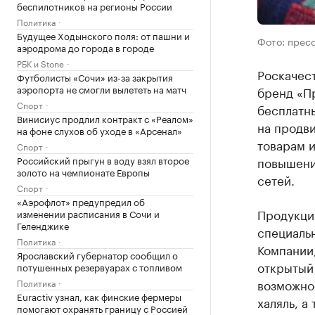
беспилотников на регионы России
Политика
Будущее Ходынского поля: от пашни и
Фото: прес
аэродрома до города в городе
РБК и Stone
Роскачест
Футболисты «Сочи» из-за закрытия
аэропорта не смогли вылететь на матч
бренд «Пр
Спорт
бесплатны
Винисиус продлил контракт с «Реалом»
на продв
на фоне слухов об уходе в «Арсенал»
товарам и
Спорт
Российский прыгун в воду взял второе
повышени
золото на чемпионате Европы
сетей.
Спорт
«Аэрофлот» предупредил об
Продукци
изменении расписания в Сочи и
Геленджике
специаль
Политика
Компании,
Ярославский губернатор сообщил о
открытый
потушенных резервуарах с топливом
возможно
Политика
Euractiv узнал, как финские фермеры
халяль, а
помогают охранять границу с Россией