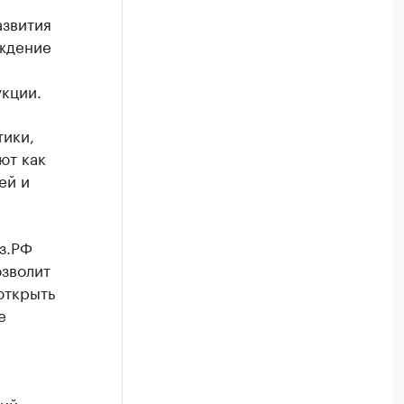
азвития
ождение
кции.
тики,
ют как
ей и
з.РФ
зволит
открыть
е
ший