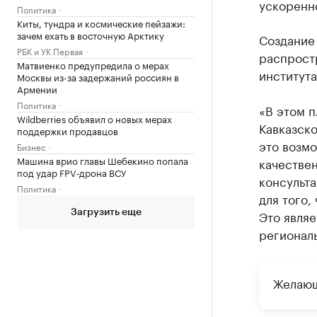
ускоренно
Политика
Киты, тундра и космические пейзажи:
зачем ехать в восточную Арктику
Создание 
РБК и УК Первая
распрост
Матвиенко предупредила о мерах
института
Москвы из-за задержаний россиян в
Армении
Политика
«В этом п
Wildberries объявил о новых мерах
Кавказско
поддержки продавцов
это возмо
Бизнес
Машина врио главы Шебекино попала
качестве
под удар FPV‑дрона ВСУ
консульта
Политика
для того,
Это явля
Загрузить еще
региональ
Желающ