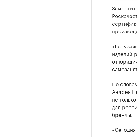
Заместит
Роскачест
сертифик
производс
«Есть зая
изделий 
от юридич
самозанят
По словам
Андрея Ц
не только
для росс
бренды.
«Сегодня
ставропол