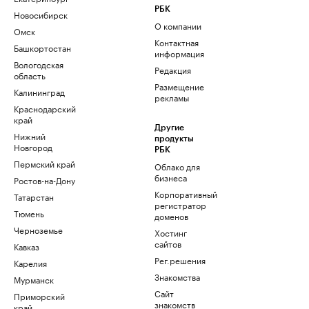
РБК
Новосибирск
О компании
Омск
Контактная
Башкортостан
информация
Вологодская
Редакция
область
Размещение
Калининград
рекламы
Краснодарский
край
Другие
Нижний
продукты
Новгород
РБК
Пермский край
Облако для
бизнеса
Ростов-на-Дону
Корпоративный
Татарстан
регистратор
Тюмень
доменов
Черноземье
Хостинг
сайтов
Кавказ
Рег.решения
Карелия
Знакомства
Мурманск
Сайт
Приморский
знакомств
край