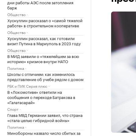
дни работы АЭС после затопления
барж
Общество
Хуснуллин рассказал о «самой тяжелой
работе» в строительном кооперативе
Общество
Хуснуллин рассказал, как готовили
визит Путина в Мариуполь в 2023 году
Общество
В МИД заявили о «тяжелейшем за всю
историю» кризисе внутри НАТО
Политика
Школы с отличием: как изменилось
представление об учебе рядом с домом
РБК и ПИК Серия плюс
В «Локомотиве» ответили на
сообщения о переходе Батракова в
«Галатасарай»
Спорт
Глава МВД Германии заявил, что страна
«стала целью гибридной войны»
Политика
Минобороны назвало число сбитых за