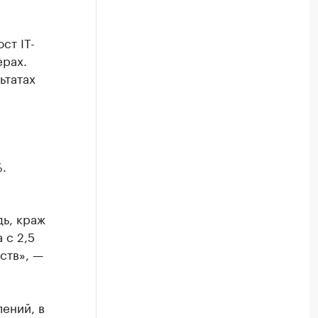
ст IT-
ерах.
ьтатах
е
.
ь, краж
 с 2,5
ств», —
лений, в