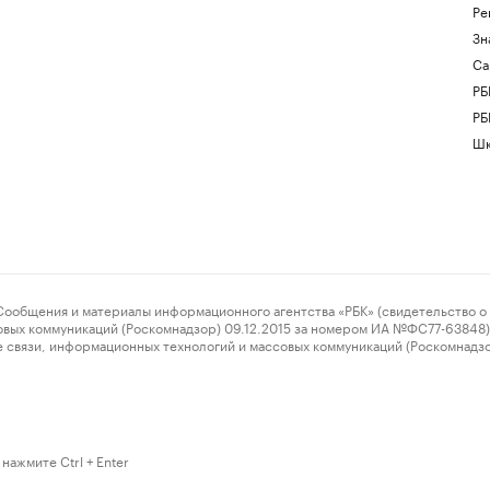
Ре
Зн
Са
РБ
РБ
Шк
ения и материалы информационного агентства «РБК» (свидетельство о 
овых коммуникаций (Роскомнадзор) 09.12.2015 за номером ИА №ФС77-63848) 
 связи, информационных технологий и массовых коммуникаций (Роскомнадз
нажмите Ctrl + Enter