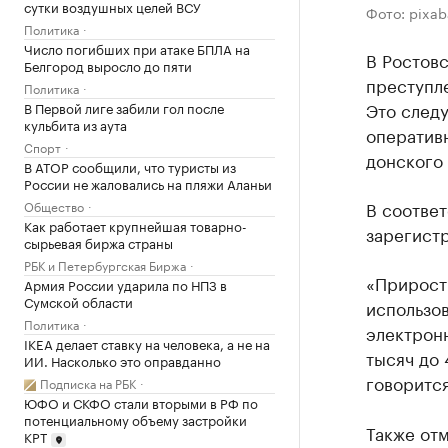
сутки воздушных целей ВСУ
Фото: pixa
Политика
Число погибших при атаке БПЛА на
В Ростовс
Белгород выросло до пяти
преступл
Политика
Это следу
В Первой лиге забили гол после
кульбита из аута
оперативн
Спорт
донского 
В АТОР сообщили, что туристы из
России не жаловались на пляжи Аланьи
В соответ
Общество
Как работает крупнейшая товарно-
зарегистр
сырьевая биржа страны
РБК и Петербургская Биржа
«Прирост
Армия России ударила по НПЗ в
Сумской области
использо
Политика
электрон
IKEA делает ставку на человека, а не на
тысяч до 
ИИ. Насколько это оправданно
говорится
Подписка на РБК
ЮФО и СКФО стали вторыми в РФ по
потенциальному объему застройки
Также отм
КРТ