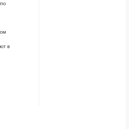
 по
том
ют в