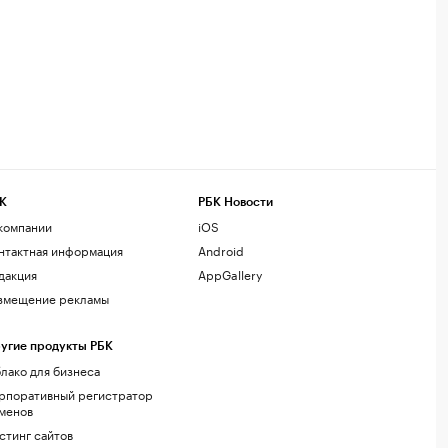
К
РБК Новости
компании
iOS
нтактная информация
Android
дакция
AppGallery
змещение рекламы
угие продукты РБК
лако для бизнеса
рпоративный регистратор
менов
стинг сайтов