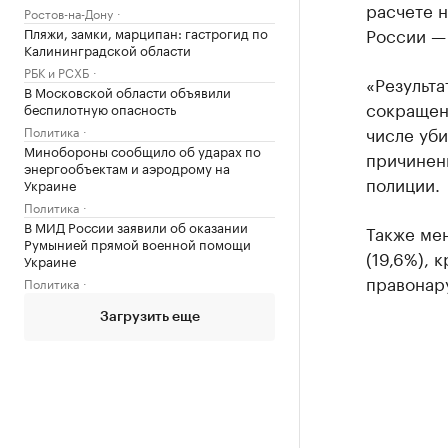
расчете н
Ростов-на-Дону
России — 
Пляжи, замки, марципан: гастрогид по
Калининградской области
РБК и РСХБ
«Результ
В Московской области объявили
сокращени
беспилотную опасность
числе уби
Политика
Минобороны сообщило об ударах по
причинени
энергообъектам и аэродрому на
полиции.
Украине
Политика
В МИД России заявили об оказании
Также мен
Румынией прямой военной помощи
(19,6%), 
Украине
правонар
Политика
Загрузить еще