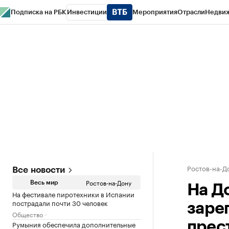
Подписка на РБК
Инвестиции
Мероприятия
Отрасли
Недви
РБК Курсы
РБК Life
Тренды
Визионеры
Национальные проекты
Горо
Спецпроекты СПб
Конференции СПб
Спецпроекты
Проверка конт
Ростов-на-Д
Все новости
Ростов-на-Дону
Весь мир
На Д
На фестивале пиротехники в Испании
пострадали почти 30 человек
заре
Общество
Румыния обеспечила дополнительные
прес