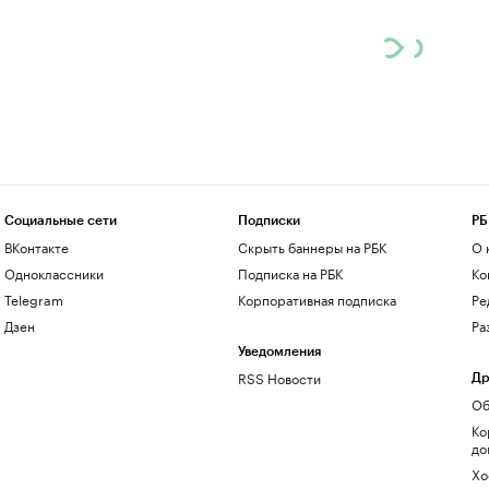
Социальные сети
Подписки
РБ
ВКонтакте
Скрыть баннеры на РБК
О 
Одноклассники
Подписка на РБК
Ко
Telegram
Корпоративная подписка
Ре
Дзен
Ра
Уведомления
RSS Новости
Др
Об
Ко
до
Хо