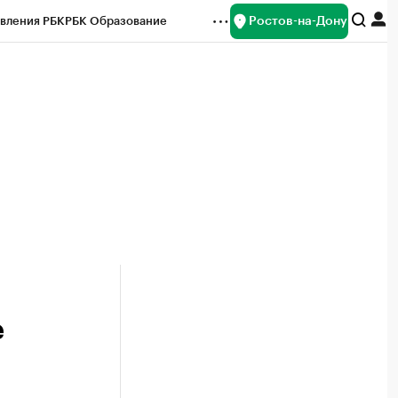
Ростов-на-Дону
вления РБК
РБК Образование
редитные рейтинги
Франшизы
Газета
ок наличной валюты
е