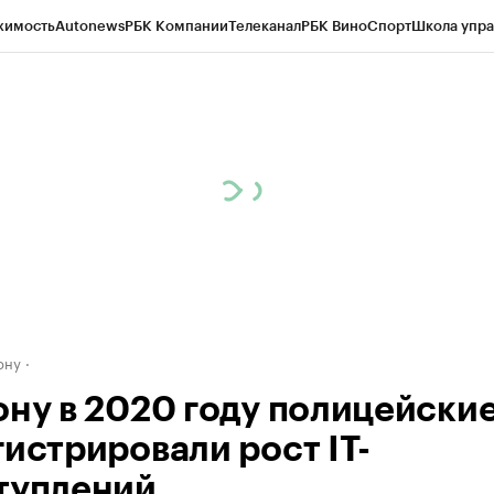
жимость
Autonews
РБК Компании
Телеканал
РБК Вино
Спорт
Школа упра
д
Стиль
Крипто
РБК Бизнес-среда
Дискуссионный клуб
Исследования
К
рагентов
Политика
Экономика
Бизнес
Технологии и медиа
Финансы
Рын
ону
ону в 2020 году полицейски
гистрировали рост IT-
туплений