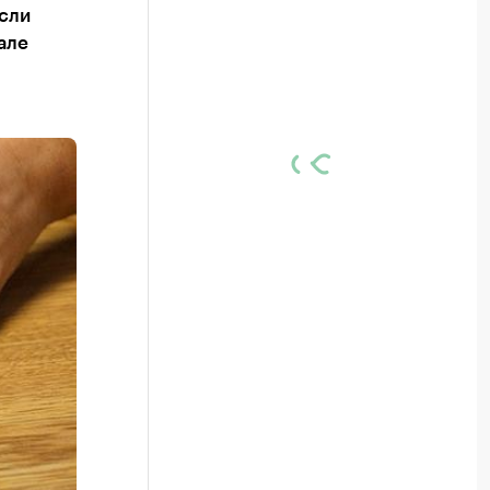
если
але