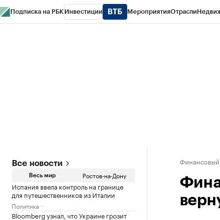
Подписка на РБК
Инвестиции
Мероприятия
Отрасли
Недви
РБК Курсы
РБК Life
Тренды
Визионеры
Национальные проекты
Горо
Спецпроекты СПб
Конференции СПб
Спецпроекты
Проверка конт
Финансовый
Все новости
Ростов-на-Дону
Весь мир
Фина
Испания ввела контроль на границе
для путешественников из Италии
верн
Политика
Bloomberg узнал, что Украине грозит