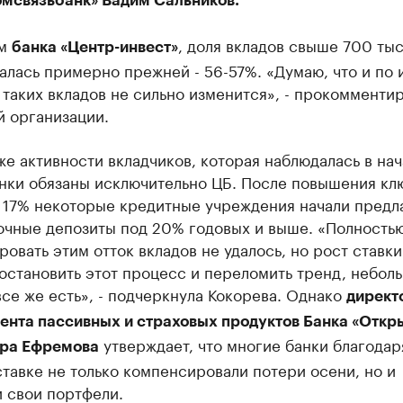
мсвязьбанк» Вадим Сальников.
ым
, доля вкладов свыше 700 тыс.
банка «Центр-инвест»
алась примерно прежней - 56-57%. «Думаю, что и по 
 таких вкладов не сильно изменится», - прокомменти
й организации.
е активности вкладчиков, которая наблюдалась в нач
анки обязаны исключительно ЦБ. После повышения кл
 17% некоторые кредитные учреждения начали предл
очные депозиты под 20% годовых и выше. «Полность
овать этим отток вкладов не удалось, но рост ставки
остановить этот процесс и переломить тренд, небол
се же есть», - подчеркнула Кокорева. Однако
директ
ента пассивных и страховых продуктов Банка «Откр
утверждает, что многие банки благодар
ра Ефремова
тавке не только компенсировали потери осени, но и
 свои портфели.