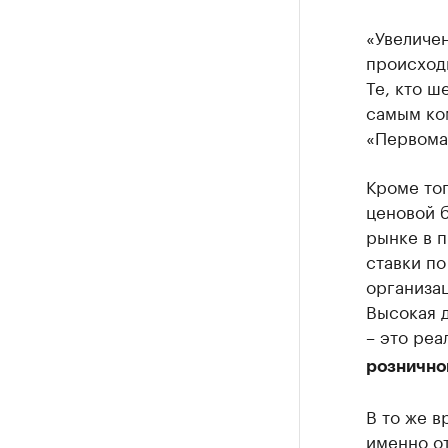
«Увеличен
происход
Те, кто ш
самым ко
«Первома
Кроме тог
ценовой б
рынке в п
ставки п
организац
Высокая д
– это реа
рознично
В то же в
именно от