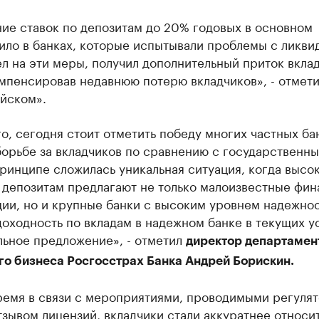
ие ставок по депозитам до 20% годовых в основном
ило в банках, которые испытывали проблемы с ликви
ел на эти меры, получил дополнительный приток вклад
мпенсировав недавнюю потерю вкладчиков», - отмети
йском».
о, сегодня стоит отметить победу многих частных ба
орьбе за вкладчиков по сравнению с государственны
ринципе сложилась уникальная ситуация, когда высо
о депозитам предлагают не только малоизвестные фи
ии, но и крупные банки с высоким уровнем надежнос
оходность по вкладам в надежном банке в текущих у
льное предложение», - отметил
директор департамен
го бизнеса Росгосстрах Банка Андрей Борискин.
ремя в связи с мероприятиями, проводимыми регулят
зывом лицензий, вкладчики стали аккуратнее относит