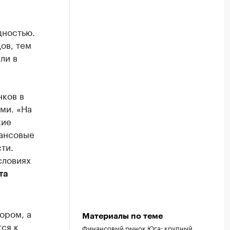
дностью.
ов, тем
ли в
нков в
ми. «На
кие
нансовые
ти.
словиях
та
ором, а
Материалы по теме
ся к
Финансовый рынок Юга: крупный