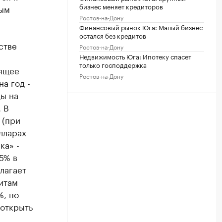
бизнес меняет кредиторов
мым
Ростов-на-Дону
Финансовый рынок Юга: Малый бизнес
остался без кредитов
стве
Ростов-на-Дону
Недвижимость Юга: Ипотеку спасет
только господдержка
оящее
Ростов-на-Дону
а год -
ды на
. В
 (при
олларах
ка» -
5% в
лагает
итам
%, по
 открыть