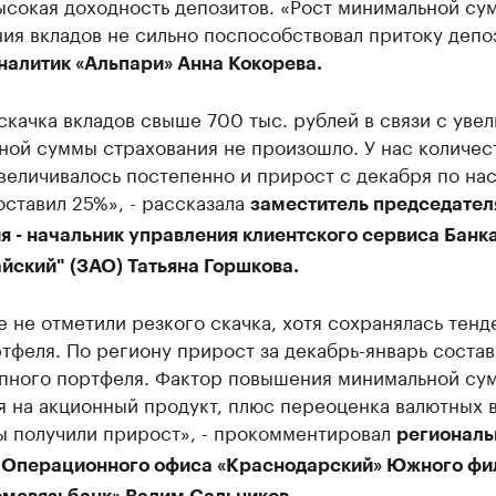
ысокая доходность депозитов. «Рост минимальной су
ия вкладов не сильно поспособствовал притоку депоз
налитик «Альпари» Анна Кокорева.
скачка вкладов свыше 700 тыс. рублей в связи с уве
ной суммы страхования не произошло. У нас количес
величивалось постепенно и прирост с декабря по на
ставил 25%», - рассказала
заместитель председател
я - начальник управления клиентского сервиса Банк
йский" (ЗАО) Татьяна Горшкова.
 не отметили резкого скачка, хотя сохранялась тенд
тфеля. По региону прирост за декабрь-январь соста
упного портфеля. Фактор повышения минимальной су
 на акционный продукт, плюс переоценка валютных в
ы получили прирост», - прокомментировал
регионал
 Операционного офиса «Краснодарский» Южного фи