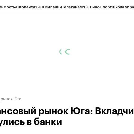
жимость
Autonews
РБК Компании
Телеканал
РБК Вино
Спорт
Школа упра
д
Стиль
Крипто
РБК Бизнес-среда
Дискуссионный клуб
Исследования
К
рагентов
Политика
Экономика
Бизнес
Технологии и медиа
Финансы
Рын
 рынок Юга
нсовый рынок Юга: Вкладч
улись в банки