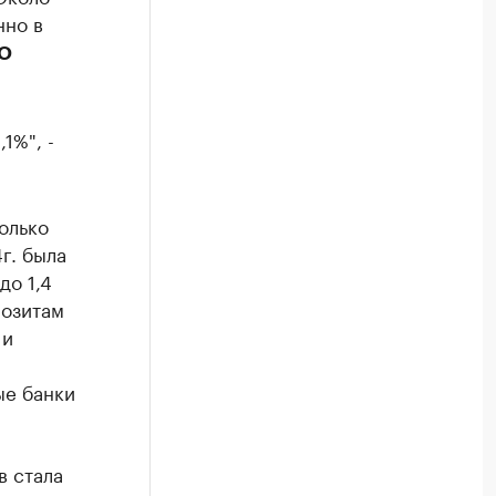
нно в
ОО
1%", -
.
олько
г. была
до 1,4
позитам
 и
ые банки
в стала