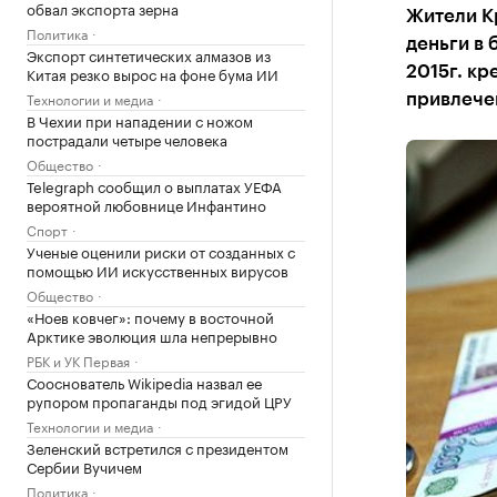
обвал экспорта зерна
Жители Кр
Политика
деньги в 
Экспорт синтетических алмазов из
Китая резко вырос на фоне бума ИИ
2015г. к
Технологии и медиа
привлече
В Чехии при нападении с ножом
пострадали четыре человека
Общество
Telegraph сообщил о выплатах УЕФА
вероятной любовнице Инфантино
Спорт
Ученые оценили риски от созданных с
помощью ИИ искусственных вирусов
Общество
«Ноев ковчег»: почему в восточной
Арктике эволюция шла непрерывно
РБК и УК Первая
Сооснователь Wikipedia назвал ее
рупором пропаганды под эгидой ЦРУ
Технологии и медиа
Зеленский встретился с президентом
Сербии Вучичем
Политика