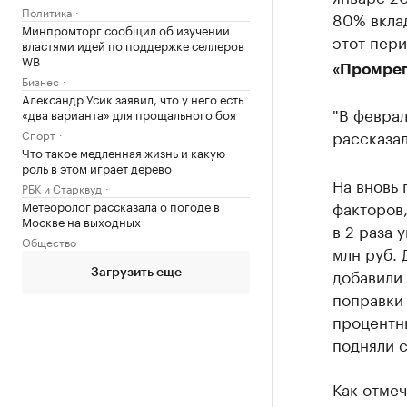
Политика
80% вклад
Минпромторг сообщил об изучении
этот пери
властями идей по поддержке селлеров
WB
«Промрег
Бизнес
Александр Усик заявил, что у него есть
"В феврал
«два варианта» для прощального боя
рассказа
Спорт
Что такое медленная жизнь и какую
роль в этом играет дерево
На вновь 
РБК и Старквуд
факторов,
Метеоролог рассказала о погоде в
Москве на выходных
в 2 раза 
Общество
млн руб.
добавили 
Загрузить еще
поправки
процентны
подняли с
Как отме