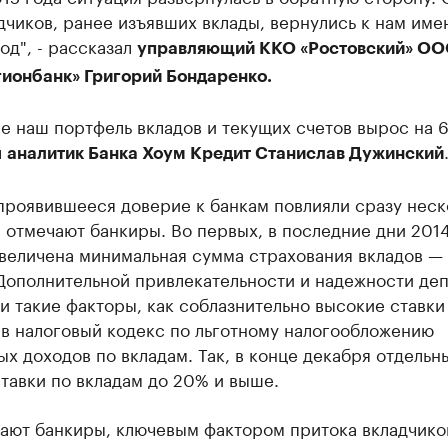
чиков, ранее изъявших вклады, вернулись к нам име
од", - рассказал
управляющий ККО «Ростовский» О
ионбанк» Григорий Бондаренко.
е наш портфель вкладов и текущих счетов вырос на 6,
л
аналитик Банка Хоум Кредит Станислав Дужинский
проявившееся доверие к банкам повлияли сразу неск
 отмечают банкиры. Во первых, в последние дни 2014
увеличена минимальная сумма страхования вкладов — 
 Дополнительной привлекательности и надежности де
и такие факторы, как соблазнительно высокие ставки
 в налоговый кодекс по льготному налогообложению
х доходов по вкладам. Так, в конце декабря отдельн
тавки по вкладам до 20% и выше.
чают банкиры, ключевым фактором притока вкладчико