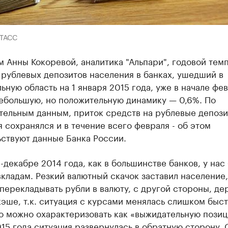
-ТАСС
 Анны Кокоревой, аналитика "Альпари", годовой тем
рублевых депозитов населения в банках, ушедший в
ьную область на 1 января 2015 года, уже в начале фе
небольшую, но положительную динамику — 0,6%. По
тельным данным, приток средств на рублевые депоз
 сохранялся и в течение всего февраля - об этом
ствуют данные Банка России.
-декабре 2014 года, как в большинстве банков, у нас
вкладам. Резкий валютный скачок заставил население,
перекладывать рубли в валюту, с другой стороны, де
кэше, т.к. ситуация с курсами менялась слишком быст
о можно охарактеризовать как «выжидательную позиц
15 года ситуация развернулась в обратную сторону. 