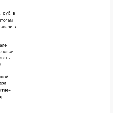
 руб. в
итогам
ровали в
але
ючевой
агать
ю
ьшой
ора
ытие»
я