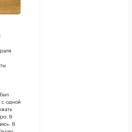
п
враля
иты
 был
 с одной
ржать
ро. В
ию». В
Около