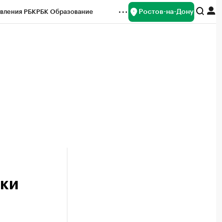
Ростов-на-Дону
вления РБК
РБК Образование
редитные рейтинги
Франшизы
Газета
ок наличной валюты
ики