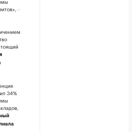
ммы
итов», -
личением
тво
стоящий
я
а
енция
вил 34%
ммы
кладов,
ьный
лиала