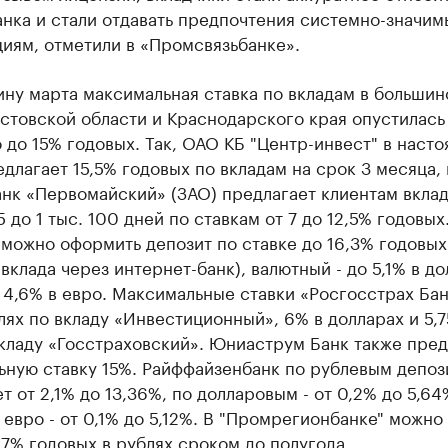
нка и стали отдавать предпочтения системно-значи
иям, отметили в «Промсвязьбанке».
ну марта максимальная ставка по вкладам в большин
стовской области и Краснодарского края опустилась
до 15% годовых. Так, ОАО КБ "Центр-инвест" в наст
длагает 15,5% годовых по вкладам на срок 3 месяца, н
анк «Первомайский» (ЗАО) предлагает клиентам вкла
5 до 1 тыс. 100 дней по ставкам от 7 до 12,5% годовых
можно оформить депозит по ставке до 16,3% годовых
вклада через интернет-банк), валютный - до 5,1% в д
4,6% в евро. Максимальные ставки «Росгосстрах Бан
лях по вкладу «Инвестиционный», 6% в долларах и 5,7
кладу «Госстраховский». Юниаструм Банк также пред
ьную ставку 15%. Райффайзенбанк по рублевым депоз
т от 2,1% до 13,36%, по долларовым - от 0,2% до 5,64
 евро - от 0,1% до 5,12%. В "Промрегионбанке" можно
17% годовых в рублях сроком до полугода.