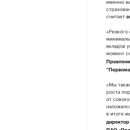
именно в
страхован
считает
а
«Резкого 
минималь
вкладов у
момент со
Правлени
"Первома
«Мы также
роста пор
от совок
наложился
в итоге м
директор