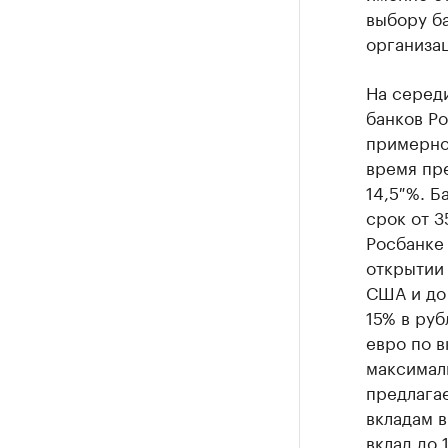
выбору ба
организац
На середи
банков Ро
примерно 
время пре
14,5 %. Б
срок от 3
Росбанке 
открытии 
США и до 
15% в руб
евро по в
максимал
предлагае
вкладам в
вклад до 