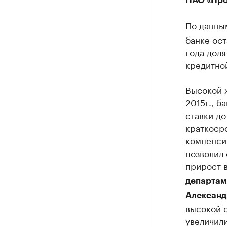
ПАО «Про
По данн
банке ост
года доля
кредитно
Высокой ж
2015г., б
ставки до
краткоср
компенсир
позволил 
прирост в
департам
Александ
высокой с
увеличили