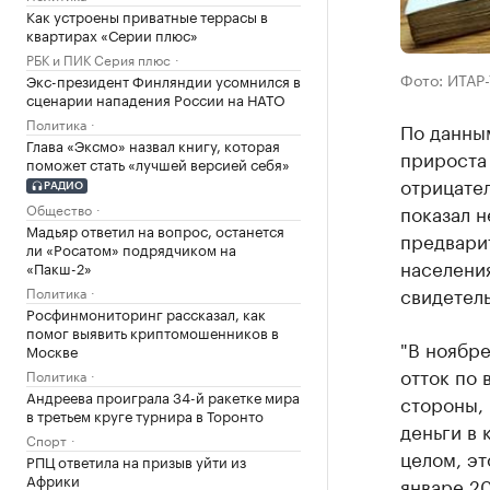
Как устроены приватные террасы в
квартирах «Серии плюс»
РБК и ПИК Серия плюс
Фото: ИТАР
Экс-президент Финляндии усомнился в
сценарии нападения России на НАТО
Политика
По данным
Глава «Эксмо» назвал книгу, которая
прироста 
поможет стать «лучшей версией себя»
отрицател
РАДИО
Общество
показал 
Мадьяр ответил на вопрос, останется
предвари
ли «Росатом» подрядчиком на
населения
«Пакш-2»
свидетель
Политика
Росфинмониторинг рассказал, как
помог выявить криптомошенников в
"В ноябре
Москве
отток по 
Политика
Андреева проиграла 34-й ракетке мира
стороны, 
в третьем круге турнира в Торонто
деньги в 
Спорт
целом, эт
РПЦ ответила на призыв уйти из
Африки
январе 20