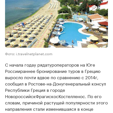
Фото: i.travelnetplanet.com
С начала года
у ряда
туроператоров
на Юге
России
раннее бронирование туров в Грецию
выросло почти вдвое по сравнению с 2014г
,
сообщил в Ростове-на-Дону
генеральный консул
Республики Греция в городе
Новороссийск
Фрагискос
Костелленос. По его
словам, причиной растущей популярности этого
направления стали изменившаяся в конце