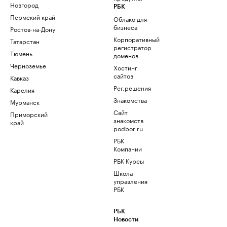
Новгород
РБК
Пермский край
Облако для
бизнеса
Ростов-на-Дону
Корпоративный
Татарстан
регистратор
Тюмень
доменов
Черноземье
Хостинг
сайтов
Кавказ
Рег.решения
Карелия
Знакомства
Мурманск
Сайт
Приморский
знакомств
край
podbor.ru
РБК
Компании
РБК Курсы
Школа
управления
РБК
РБК
Новости