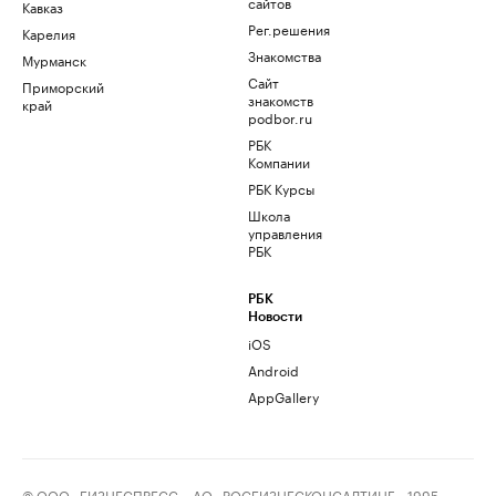
сайтов
Кавказ
Рег.решения
Карелия
Знакомства
Мурманск
Сайт
Приморский
знакомств
край
podbor.ru
РБК
Компании
РБК Курсы
Школа
управления
РБК
РБК
Новости
iOS
Android
AppGallery
© ООО «БИЗНЕСПРЕСС», АО «РОСБИЗНЕСКОНСАЛТИНГ», 1995–