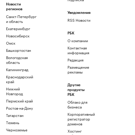
Новости
регионов
Уведомления
Санкт-Петербург
RSS Новости
и область
Екатеринбург
РБК
Новосибирск
О компании
Омск
Контактная
Башкортостан
информация
Вологодская
Редакция
область
Размещение
Калининград
рекламы
Краснодарский
край
Другие
Нижний
продукты
Новгород
РБК
Пермский край
Облако для
бизнеса
Ростов-на-Дону
Корпоративный
Татарстан
регистратор
Тюмень
доменов
Черноземье
Хостинг