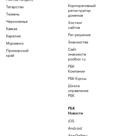
Корпоративный
Татарстан
регистратор
Тюмень
доменов
Черноземье
Хостинг
сайтов
Кавказ
Рег.решения
Карелия
Знакомства
Мурманск
Сайт
Приморский
знакомств
край
podbor.ru
РБК
Компании
РБК Курсы
Школа
управления
РБК
РБК
Новости
iOS
Android
AppGallery