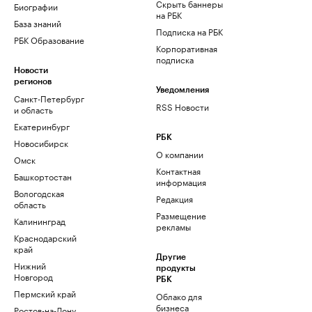
Скрыть баннеры
Биографии
на РБК
База знаний
Подписка на РБК
РБК Образование
Корпоративная
подписка
Новости
регионов
Уведомления
Санкт-Петербург
RSS Новости
и область
Екатеринбург
РБК
Новосибирск
О компании
Омск
Контактная
Башкортостан
информация
Вологодская
Редакция
область
Размещение
Калининград
рекламы
Краснодарский
край
Другие
Нижний
продукты
Новгород
РБК
Пермский край
Облако для
бизнеса
Ростов-на-Дону