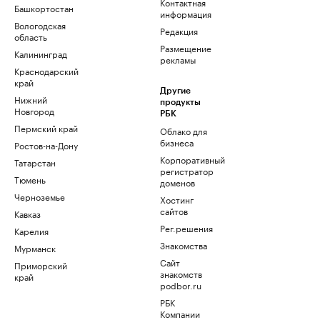
Контактная
Башкортостан
информация
Вологодская
Редакция
область
Размещение
Калининград
рекламы
Краснодарский
край
Другие
Нижний
продукты
Новгород
РБК
Пермский край
Облако для
бизнеса
Ростов-на-Дону
Корпоративный
Татарстан
регистратор
Тюмень
доменов
Черноземье
Хостинг
сайтов
Кавказ
Рег.решения
Карелия
Знакомства
Мурманск
Сайт
Приморский
знакомств
край
podbor.ru
РБК
Компании