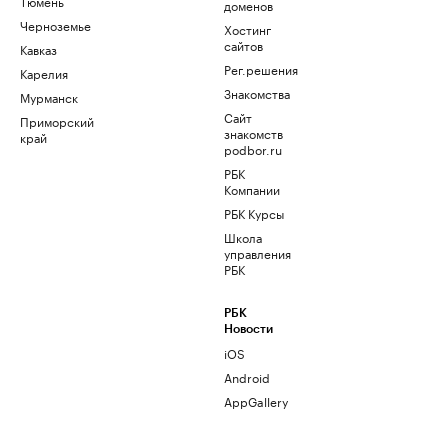
Тюмень
доменов
Черноземье
Хостинг
сайтов
Кавказ
Рег.решения
Карелия
Знакомства
Мурманск
Сайт
Приморский
знакомств
край
podbor.ru
РБК
Компании
РБК Курсы
Школа
управления
РБК
РБК
Новости
iOS
Android
AppGallery