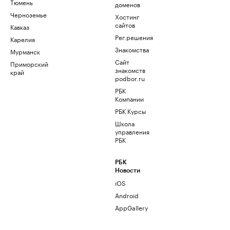
Тюмень
доменов
Черноземье
Хостинг
сайтов
Кавказ
Рег.решения
Карелия
Знакомства
Мурманск
Сайт
Приморский
знакомств
край
podbor.ru
РБК
Компании
РБК Курсы
Школа
управления
РБК
РБК
Новости
iOS
Android
AppGallery