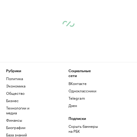
Рубрики
Социальные
сети
Политика
ВКонтакте
Экономика
Одноклассники
Общество
Telegram
Бизнес
Дзен
Технологии и
медиа
Финансы
Подписки
Скрыть баннеры
Биографии
на РБК
База знаний