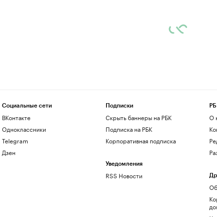
Социальные сети
Подписки
РБ
ВКонтакте
Скрыть баннеры на РБК
О 
Одноклассники
Подписка на РБК
Ко
Telegram
Корпоративная подписка
Ре
Дзен
Ра
Уведомления
RSS Новости
Др
Об
Ко
до