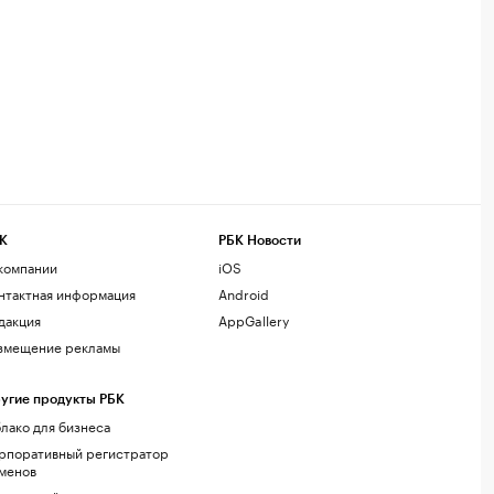
К
РБК Новости
компании
iOS
нтактная информация
Android
дакция
AppGallery
змещение рекламы
угие продукты РБК
лако для бизнеса
рпоративный регистратор
менов