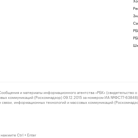
Хо
Ре
Зн
Са
РБ
РБ
Шк
ения и материалы информационного агентства «РБК» (свидетельство о 
овых коммуникаций (Роскомнадзор) 09.12.2015 за номером ИА №ФС77-63848) 
 связи, информационных технологий и массовых коммуникаций (Роскомнадз
нажмите Ctrl + Enter