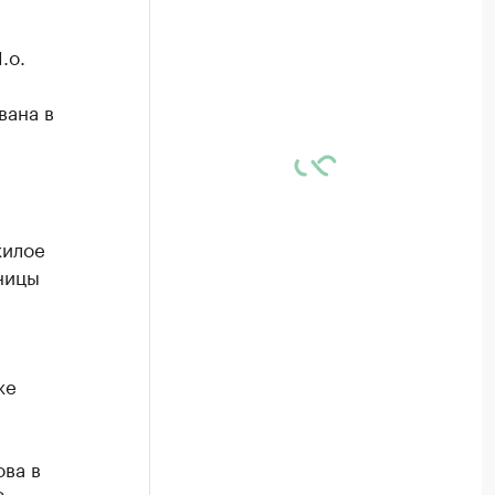
.о.
в
вана в
жилое
ницы
же
ва в