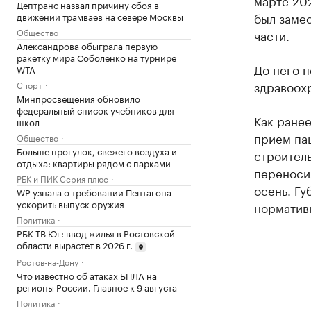
марте 202
Дептранс назвал причину сбоя в
был заме
движении трамваев на севере Москвы
Общество
части.
Александрова обыграла первую
ракетку мира Соболенко на турнире
До него 
WTA
здравоох
Спорт
Минпросвещения обновило
федеральный список учебников для
Как ране
школ
прием пац
Общество
Больше прогулок, свежего воздуха и
строитель
отдыха: квартиры рядом с парками
переносил
РБК и ПИК Серия плюс
осень. Гу
WP узнала о требовании Пентагона
ускорить выпуск оружия
нормативн
Политика
РБК ТВ Юг: ввод жилья в Ростовской
области вырастет в 2026 г.
Ростов-на-Дону
Что известно об атаках БПЛА на
регионы России. Главное к 9 августа
Политика