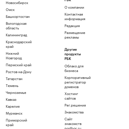
РБК
Новосибирск
О компании
Омск
Контактная
Башкортостан
информация
Вологодская
Редакция
область
Размещение
Калининград
рекламы
Краснодарский
край
Другие
Нижний
продукты
Новгород
РБК
Пермский край
Облако для
бизнеса
Ростов-на-Дону
Корпоративный
Татарстан
регистратор
Тюмень
доменов
Черноземье
Хостинг
сайтов
Кавказ
Рег.решения
Карелия
Знакомства
Мурманск
Сайт
Приморский
знакомств
край
podbor.ru