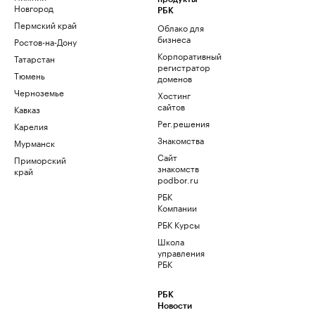
Новгород
РБК
Пермский край
Облако для
бизнеса
Ростов-на-Дону
Корпоративный
Татарстан
регистратор
Тюмень
доменов
Черноземье
Хостинг
сайтов
Кавказ
Рег.решения
Карелия
Знакомства
Мурманск
Сайт
Приморский
знакомств
край
podbor.ru
РБК
Компании
РБК Курсы
Школа
управления
РБК
РБК
Новости