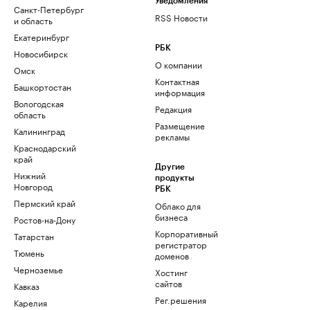
Уведомления
Санкт-Петербург
RSS Новости
и область
Екатеринбург
РБК
Новосибирск
О компании
Омск
Контактная
Башкортостан
информация
Вологодская
Редакция
область
Размещение
Калининград
рекламы
Краснодарский
край
Другие
Нижний
продукты
Новгород
РБК
Пермский край
Облако для
бизнеса
Ростов-на-Дону
Корпоративный
Татарстан
регистратор
Тюмень
доменов
Черноземье
Хостинг
сайтов
Кавказ
Рег.решения
Карелия