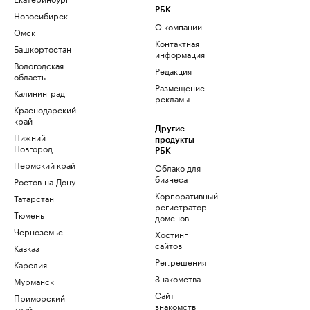
РБК
Новосибирск
О компании
Омск
Контактная
Башкортостан
информация
Вологодская
Редакция
область
Размещение
Калининград
рекламы
Краснодарский
край
Другие
Нижний
продукты
Новгород
РБК
Пермский край
Облако для
бизнеса
Ростов-на-Дону
Корпоративный
Татарстан
регистратор
Тюмень
доменов
Черноземье
Хостинг
сайтов
Кавказ
Рег.решения
Карелия
Знакомства
Мурманск
Сайт
Приморский
знакомств
край