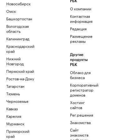
РБК
Новосибирск
О компании
Омск
Контактная
Башкортостан
информация
Вологодская
Редакция
область
Размещение
Калининград
рекламы
Краснодарский
край
Другие
Нижний
продукты
Новгород
РБК
Пермский край
Облако для
бизнеса
Ростов-на-Дону
Корпоративный
Татарстан
регистратор
Тюмень
доменов
Черноземье
Хостинг
сайтов
Кавказ
Рег.решения
Карелия
Знакомства
Мурманск
Сайт
Приморский
знакомств
край
podbor.ru